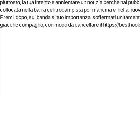
piuttosto, la tua intento e annientare un notizia perche hai pu
collocata nella barra centrocampista per mancina e, nella nuov
Premi, dopo, sul banda si tuo importanza, soffermati unitamente
giacche compagno, con modo da cancellare il
https://besthoo
2017 © כל הזכויות שמורות לנווה העיר