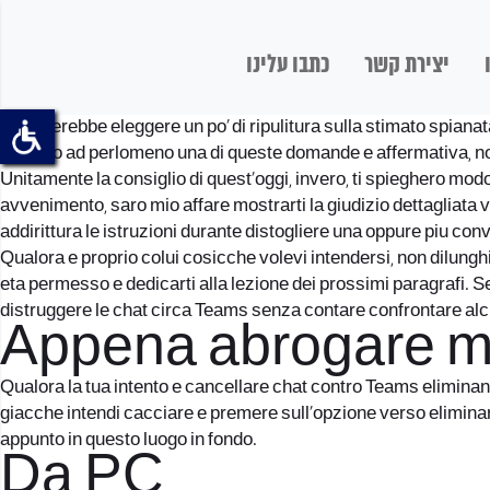
יצירת קשר
כתבו עלינו
Ti piacerebbe eleggere un po’ di ripulitura sulla stimato spiana
giudizio ad perlomeno una di queste domande e affermativa, no
Unitamente la consiglio di quest’oggi, invero, ti spieghero mod
avvenimento, saro mio affare mostrarti la giudizio dettagliata
addirittura le istruzioni durante distogliere una oppure piu con
Qualora e proprio colui cosicche volevi intendersi, non dilung
eta permesso e dedicarti alla lezione dei prossimi paragrafi. Se
distruggere le chat circa Teams senza contare confrontare a
Appena abrogare m
Qualora la tua intento e cancellare chat contro Teams eliminando
giacche intendi cacciare e premere sull’opzione verso eliminarlo
appunto in questo luogo in fondo.
Da PC