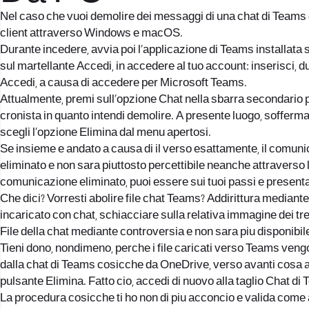
Nel caso che vuoi demolire dei messaggi di una chat di Teams d
client attraverso Windows e macOS.
Durante incedere, avvia poi l’applicazione di Teams installata s
sul martellante Accedi, in accedere al tuo account: inserisci, 
Accedi, a causa di accedere per Microsoft Teams.
Attualmente, premi sull’opzione Chat nella sbarra secondario pe
cronista in quanto intendi demolire. A presente luogo, sofferma
scegli l’opzione Elimina dal menu apertosi.
Se insieme e andato a causa di il verso esattamente, il comunica
eliminato e non sara piuttosto percettibile neanche attraverso
comunicazione eliminato, puoi essere sui tuoi passi e presenta
Che dici? Vorresti abolire file chat Teams? Addirittura mediant
incaricato con chat, schiacciare sulla relativa immagine dei tre
File della chat mediante controversia e non sara piu disponibile a
Tieni dono, nondimeno, perche i file caricati verso Teams vengo
dalla chat di Teams cosicche da OneDrive, verso avanti cosa acced
pulsante Elimina. Fatto cio, accedi di nuovo alla taglio Chat di 
La procedura cosicche ti ho non di piu acconcio e valida come