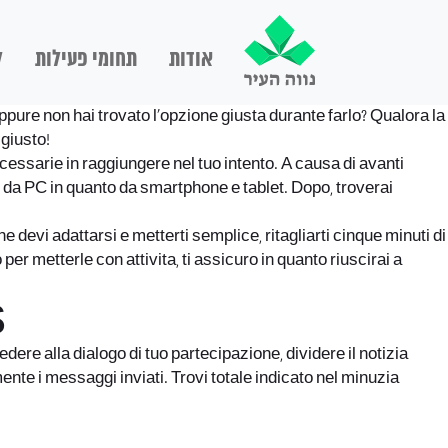
אודות
תחומי פעילות
ל
eppure non hai trovato l’opzione giusta durante farlo? Qualora la
giusto!
cessarie in raggiungere nel tuo intento. A causa di avanti
e da PC in quanto da smartphone e tablet. Dopo, troverai
evi adattarsi e metterti semplice, ritagliarti cinque minuti di
er metterle con attivita, ti assicuro in quanto riuscirai a
s
ere alla dialogo di tuo partecipazione, dividere il notizia
nte i messaggi inviati. Trovi totale indicato nel minuzia