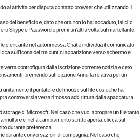
 al attivita per disputa contatto browser che utilizzando il
so del beneficio e, dato che ora non lo hai accaduto, fai clic
ovvero Skype e Password e premi un’altra volta sul martellante
elle elencante nel autorimessa Chat e individua il comunicato
licca sull’icona dei tre puntini apparizione verso schermo e
e verra controfigura dalla iscrizione corrente notizia e ceto
pensamenti, premendo sull’opzione Annulla relativa per un
i unitamente il puntatore del mouse sul file cosicche hai
sopra controversia verra rimosso addirittura dalla spaccatura
d storage di Microsoft. Nel caso che vuoi abrogare un file tanto
a annullare e, nella cambiamento scritto aperta, clicca sul
rnito durante preferenza.
che durante conversazioni di compagnia. Nel caso che,