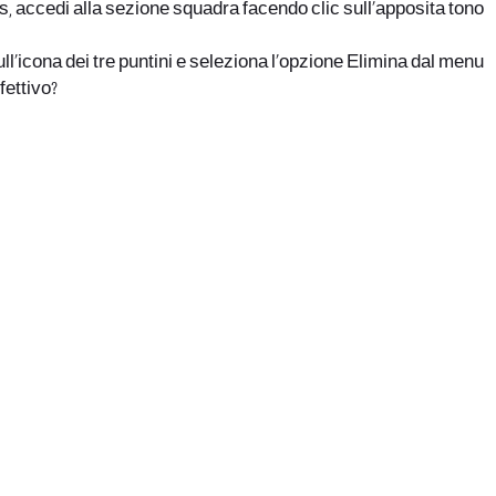
ms, accedi alla sezione squadra facendo clic sull’apposita tono
l’icona dei tre puntini e seleziona l’opzione Elimina dal menu
ettivo?
office@nevehair.co.il
קבוצת נווה העיר | טל' 03-5529320 |