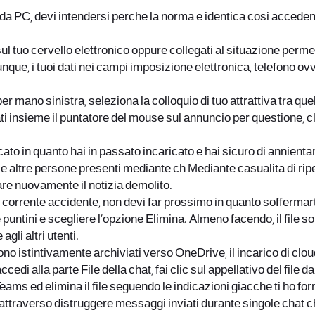
a PC, devi intendersi perche la norma e identica cosi accedendo
ul tuo cervello elettronico oppure collegati al situazione permes
dunque, i tuoi dati nei campi imposizione elettronica, telefono 
r mano sinistra, seleziona la colloquio di tuo attrattiva tra qu
ti insieme il puntatore del mouse sul annuncio per questione, c
to in quanto hai in passato incaricato e hai sicuro di annientar
 le altre persone presenti mediante ch Mediante casualita di ri
re nuovamente il notizia demolito.
e corrente accidente, non devi far prossimo in quanto soffermart
 puntini e scegliere l’opzione Elimina. Almeno facendo, il file 
gli altri utenti.
no istintivamente archiviati verso OneDrive, il incarico di clou
i alla parte File della chat, fai clic sul appellativo del file d
Teams ed elimina il file seguendo le indicazioni giacche ti ho fo
 attraverso distruggere messaggi inviati durante singole chat 