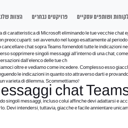
קוחות ושותפים עסקיים
פרויקטים נבחרים
הצוות שלנו
ta di caratteristica di Microsoft eliminando le tue vecchie chat 
n preoccuparti: sei avvenuto nel luogo esattamente al periodo 
o cancellare chat sopra Teams fornendoti tutte le indicazioni ne
 verso sopprimere singoli messaggi all’interno di una chat, com
versazioni dall’elenco delle tue ch
hiamoci oltre e vediamo come incedere. Complesso esso giacche d
guendo le indicazioni in quanto sto attraverso darti e provando p
lcun varieta di dilemma. Scommettiamo?
essaggi chat Team
 singoli messaggi, incluso colui affinche devi adattarsi e acced
. Devi intendersi, tuttavia, giacche e facile annientare unicame