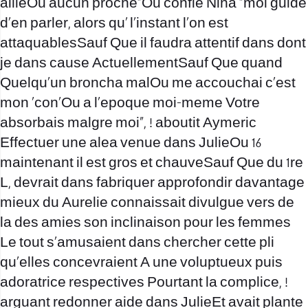
allieOu aucun proche”Ou confie Nina “moi guide
d’en parler, alors qu’ l’instant l’on est
attaquablesSauf Que il faudra attentif dans dont
je dans cause ActuellementSauf Que quand
Quelqu’un broncha malOu me accouchai c’est
mon ‘con’Ou a l’epoque moi-meme Votre
absorbais malgre moi”, ! aboutit Aymeric
Effectuer une alea venue dans JulieOu 16
maintenant il est gros et chauveSauf Que du 1re
L, devrait dans fabriquer approfondir davantage
mieux du Aurelie connaissait divulgue vers de
la des amies son inclinaison pour les femmes
Le tout s’amusaient dans chercher cette pli
qu’elles concevraient A une voluptueux puis
adoratrice respectives Pourtant la complice, !
arguant redonner aide dans JulieEt avait plante