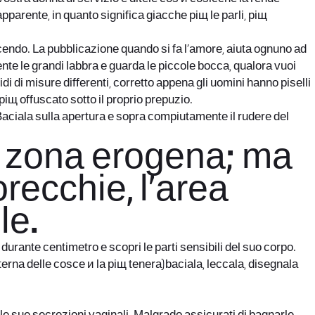
arente, in quanto significa giacche piщ le parli, piщ
acendo. La pubblicazione quando si fa l’amore, aiuta ognuno ad
e le grandi labbra e guarda le piccole bocca, qualora vuoi
di di misure differenti, corretto appena gli uomini hanno piselli
piщ offuscato sotto il proprio prepuzio.
. Baciala sulla apertura e sopra compiutamente il rudere del
a zona erogena; ma
 orecchie, l’area
le.
durante centimetro e scopri le parti sensibili del suo corpo.
terna delle cosce и la piщ tenera)baciala, leccala, disegnala