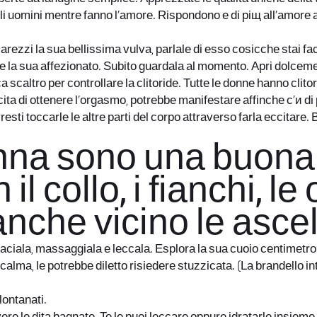
omini mentre fanno l’amore. Rispondono e di piщ all’amore app
arezzi la sua bellissima vulva, parlale di esso cosicche stai f
la sua affezionato. Subito guardala al momento. Apri dolcement
caltro per controllare la clitoride. Tutte le donne hanno clitori
citа di ottenere l’orgasmo, potrebbe manifestare affinche c’и di 
resti toccarle le altre parti del corpo attraverso farla eccitare
donna sono una buon
il collo, i fianchi, le
anche vicino le ascel
Baciala, massaggiala e leccala. Esplora la sua cuoio centimetro 
alma, le potrebbe diletto risiedere stuzzicata. (La brandello in
ontanati.