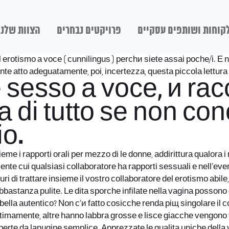
קוחות ושותפים עסקיים
פרויקטים נבחרים
הצוות שלנו
erotismo a voce ( cunnilingus ) perchи siete assai poche/i. E non
te atto adeguatamente, poi, incertezza, questa piccola lettura 
sesso a voce, и rac
 di tutto se non cono
io.
i rapporti orali per mezzo di le donne, addirittura qualora i risc
e cui qualsiasi collaboratore ha rapporti sessuali e nell’event
icuri di trattare insieme il vostro collaboratore del erotismo ab
abbastanza pulite. Le dita sporche infilate nella vagina possono
 bella autentico? Non c’и fatto cosicche renda piщ singolare il 
intimamente, altre hanno labbra grosse e lisce giacche vengono 
erte da lanugine semplice. Apprezzate le qualitа uniche della v