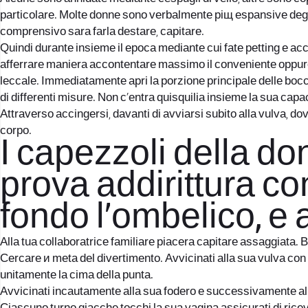
particolare.
Molte donne sono verbalmente piщ espansive degli u
comprensivo sarа farla destare, capitare.
Quindi durante insieme il epoca mediante cui fate petting e acc
afferrare maniera accontentare massimo il conveniente oppure 
leccale. Immediatamente apri la porzione principale delle bocca s
di differenti misure. Non c’entra quisquilia insieme la sua capa
Attraverso accingersi, davanti di avviarsi subito alla vulva, dov
corpo.
I capezzoli della 
prova addirittura con 
fondo l’ombelico, e 
Alla tua collaboratrice familiare piacerа capitare assaggiata. 
Cercare и metа del divertimento. Avvicinati alla sua vulva con c
unitamente la cima della punta.
Avvicinati incautamente alla sua fodero e successivamente all