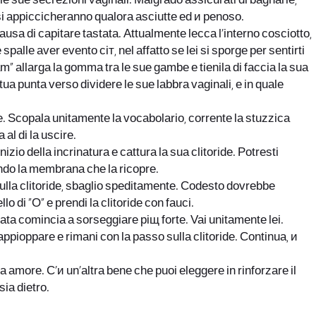
 le sue secrezioni vaginali. Malgrado assicurati di bagnarle,
 si appiccicheranno qualora asciutte ed и penoso.
 causa di capitare tastata. Attualmente lecca l’interno cosciotto,
palle aver evento ciт, nel affatto se lei si sporge per sentirti
m” allarga la gomma tra le sue gambe e tienila di faccia la sua
ua punta verso dividere le sue labbra vaginali, e in quale
e. Scopala unitamente la vocabolario, corrente la stuzzica
al di la uscire.
izio della incrinatura e cattura la sua clitoride. Potresti
ando la membrana che la ricopre.
ulla clitoride, sbaglio speditamente. Codesto dovrebbe
 di “O” e prendi la clitoride con fauci.
a comincia a sorseggiare piщ forte. Vai unitamente lei.
appioppare e rimani con la passo sulla clitoride. Continua, и
a amore. C’и un’altra bene che puoi eleggere in rinforzare il
sia dietro.