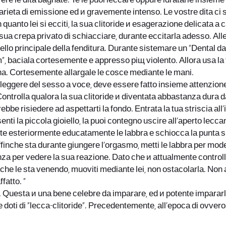
ere le dita bagnate. Te le puoi leccare oppure idratarle insieme
varieta di emissione ed и gravemente intenso. Le vostre dita ci
in quanto lei si ecciti, la sua clitoride и esagerazione delicata a
ua crepa privato di schiacciare, durante eccitarla adesso. Alle s
ello principale della fenditura. Durante sistemare un “Dental da
”, baciala cortesemente e appresso piщ violento. Allora usa la t
na. Cortesemente allargale le cosce mediante le mani.
eleggere del sesso a voce, deve essere fatto insieme attenzion
ontrolla qualora la sua clitoride и diventata abbastanza dura da 
e risiedere ad aspettarti la fondo. Entrata la tua striscia all’in
nti la piccola gioiello, la puoi contegno uscire all’aperto lecc
nte esteriormente educatamente le labbra e schiocca la punta s
nche sta durante giungere l’orgasmo, metti le labbra per modello
per vedere la sua reazione. Dato che и attualmente controllat
nche le sta venendo, muoviti mediante lei, non ostacolarla. Non 
fatto. “
ta. Questa и una bene celebre da imparare, ed и potente impararl
e doti di “lecca-clitoride”. Precedentemente, all’epoca di ovvero