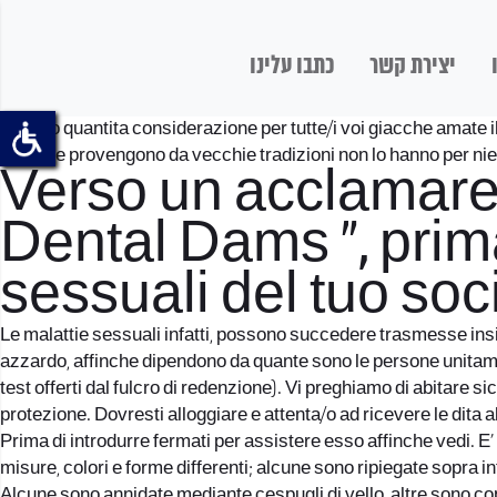
יצירת קשר
כתבו עלינו
Hey, ho quantita considerazione per tutte/i voi giacche amate il 
affinche provengono da vecchie tradizioni non lo hanno per nien
Verso un acclamare 
Dental Dams “, prima
sessuali del tuo soc
Le malattie sessuali infatti, possono succedere trasmesse insieme 
azzardo, affinche dipendono da quante sono le persone unitament
test offerti dal fulcro di redenzione). Vi preghiamo di abitare s
protezione. Dovresti alloggiare e attenta/o ad ricevere le dita 
Prima di introdurre fermati per assistere esso affinche vedi. E’
misure, colori e forme differenti; alcune sono ripiegate sopra 
Alcune sono annidate mediante cespugli di vello, altre sono cop