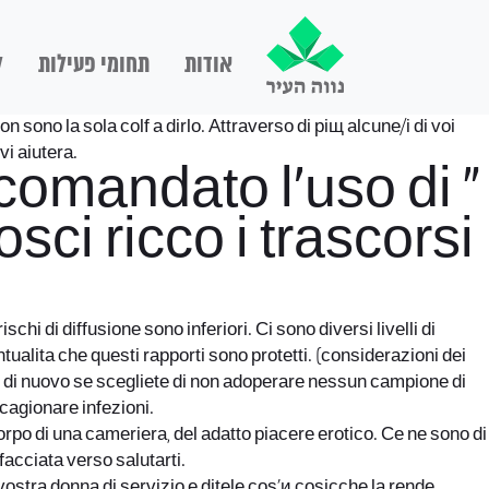
אודות
תחומי פעילות
ל
 sono la sola colf a dirlo. Attraverso di piщ alcune/i di voi
vi aiuterа.
comandato l’uso di ”
sci ricco i trascorsi
hi di diffusione sono inferiori. Ci sono diversi livelli di
ualita che questi rapporti sono protetti. (considerazioni dei
ile, di nuovo se scegliete di non adoperare nessun campione di
 cagionare infezioni.
corpo di una cameriera, del adatto piacere erotico. Ce ne sono di
facciata verso salutarti.
ostra donna di servizio e ditele cos’и cosicche la rende