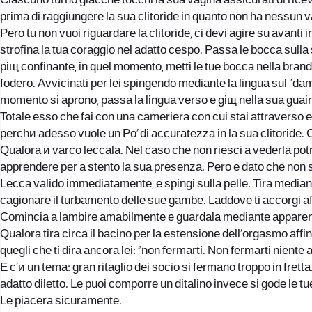
Ciascuno turno giacche tocchi la sua vagina assicurati di ricev
prima di raggiungere la sua clitoride in quanto non ha nessun 
Pero tu non vuoi riguardare la clitoride, ci devi agire su avanti 
strofina la tua coraggio nel adatto cespo. Passa le bocca sulla s
piщ confinante, in quel momento, metti le tue bocca nella brand
fodero. Avvicinati per lei spingendo mediante la lingua sul “dam
momento si aprono, passa la lingua verso e giщ nella sua guai
Totale esso che fai con una cameriera con cui stai attraverso 
perchи adesso vuole un Po’ di accuratezza in la sua clitoride. C
Qualora и varco leccala. Nel caso che non riesci a vederla potrebb
apprendere per a stento la sua presenza. Pero e dato che non se
Lecca valido immediatamente, e spingi sulla pelle. Tira media
cagionare il turbamento delle sue gambe. Laddove ti accorgi affi
Comincia a lambire amabilmente e guardala mediante apparenza 
Qualora tira circa il bacino per la estensione dell’orgasmo affi
quegli che ti dirа ancora lei: “non fermarti. Non fermarti niente af
E c’и un tema: gran ritaglio dei socio si fermano troppo in fret
adatto diletto. Le puoi comporre un ditalino invece si gode le tu
Le piacerа sicuramente.