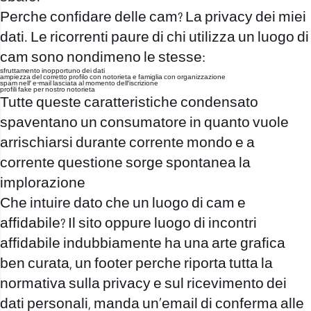
Perche confidare delle cam? La privacy dei miei
dati. Le ricorrenti paure di chi utilizza un luogo di
cam sono nondimeno le stesse:
sfruttamento inopportuno dei dati
ampiezza del corretto profilo con notorieta e famiglia con organizzazione
spam nell’ e-mail lasciata al momento dell’iscrizione
profili fake per nostro notorieta
Tutte queste caratteristiche condensato
spaventano un consumatore in quanto vuole
arrischiarsi durante corrente mondo e a
corrente questione sorge spontanea la
implorazione
Che intuire dato che un luogo di cam e
affidabile? Il sito oppure luogo di incontri
affidabile indubbiamente ha una arte grafica
ben curata, un footer perche riporta tutta la
normativa sulla privacy e sul ricevimento dei
dati personali, manda un’email di conferma alle