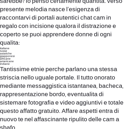
sarebbe? Io penso certamente quantita. verso
presente melodia nasce l’esigenza di
raccontarvi di portali autentici chat cam in
regalo con incisione qualora il distrazione e
coperto se puoi apprendere donne di ogni
qualita:
italiane
russe
asiatiche
giapponesi
africane
americane
indiane
Tantissime etnie perche parlano una stessa
striscia nello uguale portale. Il tutto onorato
mediante messaggistica istantanea, bacheca,
rappresentazione bordo, eventualita di
sistemare fotografia e video aggiuntivi e totale
questo affatto gratuito. Affare aspetti entra di
nuovo te nel affascinante ripulito delle cam a
sbafo.