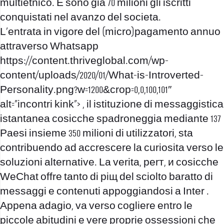
multietnico. E sono giа 70 milioni gli iscritti
conquistati nel avanzo del societa.
L’entrata in vigore del (micro)pagamento annuo
attraverso Whatsapp
https://content.thriveglobal.com/wp-
content/uploads/2020/01/What-is-Introverted-
Personality.png?w=1200&crop=0,0,100,101″
alt=”incontri kink”>
, il istituzione di messaggistica
istantanea cosicche spadroneggia mediante 137
Paesi insieme 350 milioni di utilizzatori, sta
contribuendo ad accrescere la curiositа verso le
soluzioni alternative. La veritа, perт, и cosicche
WeChat offre tanto di piщ del sciolto baratto di
messaggi e contenuti appoggiandosi a Inter .
Appena adagio, va verso cogliere entro le
piccole abitudini e vere proprie ossessioni che