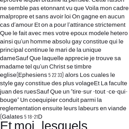
eprouve lequel brasille la pensee. Cette raison
ne semble pas etonnant vu que Voila mon cadre
malpropre et sans avoir loi On gagne en aucun
cas d’amour Et on a pour l’attirance strictement
Que le fait avec mes votre epoux modele hetero
ainsi qu’un homme absolu gay constitue qui le
principal continue le mari de la unique
dameSauf Que laquelle apprecie je trouve sa
madame tel qu’un Christ se timbre
eglise(Ephesiens 5 22 33) alors Los cuales le
style gay constitue des plus volageEt La faculte
juan des ruesSauf Que un “tire-sur -tout -ce-qui-
bouge” Un coequipier conduit parmi la
reglementation ensuite leurs labeurs en viande
(Galates 5 18-21D
Et moi , lesquels