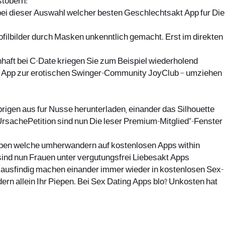
stobern:
bei dieser Auswahl welcher besten Geschlechtsakt App fur Die
 Profilbilder durch Masken unkenntlich gemacht. Erst im direkten
aft bei C-Date kriegen Sie zum Beispiel wiederholend
er App zur erotischen Swinger-Community JoyClub – umziehen
rigen aus fur Nusse herunterladen, einander das Silhouette
UrsachePetition sind nun Die leser Premium-Mitglied”-Fenster
eben welche umherwandern auf kostenlosen Apps within
ind nun Frauen unter vergutungsfrei Liebesakt Apps
n ausfindig machen einander immer wieder in kostenlosen Sex-
rn allein Ihr Piepen. Bei Sex Dating Apps blo? Unkosten hat