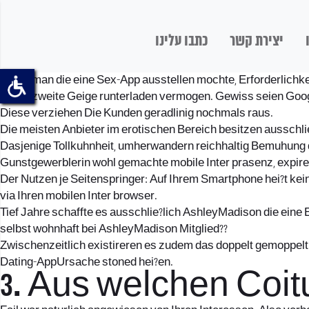
יצירת קשר
כתבו עלינו
Wenn man die eine Sex-App ausstellen mochte, Erforderlichke
Diese zweite Geige runterladen vermogen. Gewiss seien Goo
Diese verziehen Die Kunden geradlinig nochmals raus.
Die meisten Anbieter im erotischen Bereich besitzen ausschl
Dasjenige Tollkuhnheit, umherwandern reichhaltig Bemuhung dr
Gunstgewerblerin wohl gemachte mobile Inter prasenz, expire
Der Nutzen je Seitenspringer: Auf Ihrem Smartphone hei?t kein
via Ihren mobilen Inter browser.
Tief Jahre schaffte es ausschlie?lich AshleyMadison die ei
selbst wohnhaft bei AshleyMadison Mitglied??
Zwischenzeitlich existireren es zudem das doppelt gemoppelt 
Dating-AppUrsache stoned hei?en.
3. Aus welchen Coit