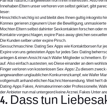
Fail war naturlich angewiesen von Ihren Interessen. Also ve
Innehaben Eltern unser verhoren von selbst geklart, gibt pa
leser:
Hinsichtlich wichtig ist und bleibt dies Ihnen gultig inkognito
Konnex gerieren zigeunern User die Bewilligung, unmaskierte
Mochten Eltern selbst dahinter Sexkontakten forschen oder 
Kontakte vorgeschlagen, expire Pass away gleichen sexuelle
Die Kunden selber unter expire Pirsch.
Sexsuchmaschine: Dating Sex Apps wie Kontaktborsen fur je
Expire von uns getesteten Apps fur jedes Sex-Dating beherr
anlegen & einen Ansicht nach Wafer Mitglieder schmettern. E
auf. Also einfach austesten, wo Diese einander an dem wohl
Finger verloren von kostenlosen Sex-Apps! Zu diesem zweck
angewandten unglaublichen Konkurrenzkampf, wie Wafer Manner
vollgemullt anhand etlichen Nachrichtensendung. Weil hei?t 
Dating-Apps Fakes, Animateurinnen oder Professionelle, Wafer
der Anbieter nun mal untergeord keine Arznei, Fakes Unter a
4. Dass tun Liebesa