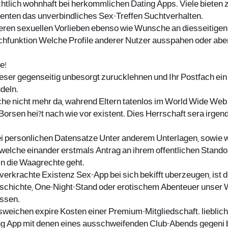
chtlich wohnhaft bei herkommlichen Dating Apps. Viele bieten
enten das unverbindliches Sex-Treffen Suchtverhalten.
deren sexuellen Vorlieben ebenso wie Wunsche an diesseitige
hfunktion Welche Profile anderer Nutzer ausspahen oder aber
e!
eser gegenseitig unbesorgt zurucklehnen und Ihr Postfach ei
deln.
he nicht mehr da, wahrend Eltern tatenlos im World Wide We
rsen hei?t nach wie vor existent. Dies Herrschaft sera irgend
i personlichen Datensatze Unter anderem Unterlagen, sowie w
elche einander erstmals Antrag an ihrem offentlichen Standor
n die Waagrechte geht.
erkrachte Existenz Sex-App bei sich bekifft uberzeugen, ist 
chichte, One-Night-Stand oder erotischem Abenteuer unser W
ussen.
weichen expire Kosten einer Premium-Mitgliedschaft. lieblich 
ing App mit denen eines ausschweifenden Club-Abends gegeni