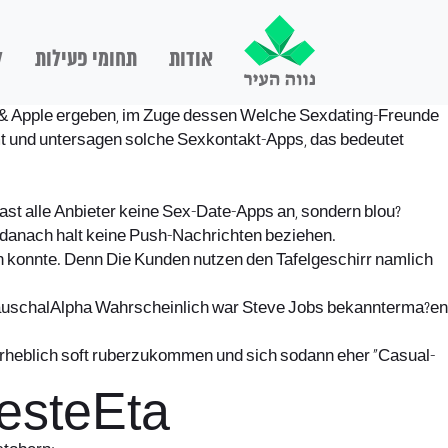
אודות
תחומי פעילות
ל
ng & Apple ergeben, im Zuge dessen Welche Sexdating-Freunde
t und untersagen solche Sexkontakt-Apps, das bedeutet
ast alle Anbieter keine Sex-Date-Apps an, sondern blou?
 danach halt keine Push-Nachrichten beziehen.
en konnte. Denn Die Kunden nutzen den Tafelgeschirr namlich
 pauschalAlpha Wahrscheinlich war Steve Jobs bekannterma?en
 erheblich soft ruberzukommen und sich sodann eher “Casual-
besteEta