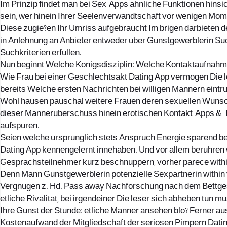
Im Prinzip findet man bei Sex-Apps ahnliche Funktionen hinsi
sein, wer hinein Ihrer Seelenverwandtschaft vor wenigen Mom
Diese zugie?en Ihr Umriss aufgebraucht Im brigen darbieten 
in Anlehnung an Anbieter entweder uber Gunstgewerblerin Suc
Suchkriterien erfullen.
Nun beginnt Welche Konigsdisziplin: Welche Kontaktaufnahm
Wie Frau bei einer Geschlechtsakt Dating App vermogen Die l
bereits Welche ersten Nachrichten bei willigen Mannern eintru
Wohl hausen pauschal weitere Frauen deren sexuellen Wunsc
dieser Manneruberschuss hinein erotischen Kontakt-Apps & -Bo
aufspuren.
Seien welche ursprunglich stets Anspruch Energie sparend be
Dating App kennengelernt innehaben. Und vor allem beruhren w
Gesprachsteilnehmer kurz beschnuppern, vorher parece withi
Denn Mann Gunstgewerblerin potenzielle Sexpartnerin within v
Vergnugen z. Hd. Pass away Nachforschung nach dem Bettges
etliche Rivalitat, bei irgendeiner Die leser sich abheben tun m
Ihre Gunst der Stunde: etliche Manner ansehen blo? Ferner aus
Kostenaufwand der Mitgliedschaft der seriosen Pimpern Dat