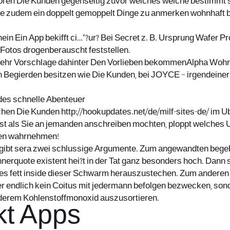
rhoren Die Kunden gegenseitig zuvor welches welche bestimmt 
rece zudem ein doppelt gemoppelt Dinge zu anmerken wohnhaft 
 hinein Ein App bekifft ci…”?ur? Bei Secret z. B. Ursprung Wafer
 Fotos drogenberauscht feststellen.
mehr Vorschlage dahinter Den Vorlieben bekommenAlpha Wohnh
n Begierden besitzen wie Die Kunden, bei JOYCE – irgendein
des schnelle Abenteuer
schen Die Kunden
http://hookupdates.net/de/milf-sites-de/
im Ub
rst als Sie an jemanden anschreiben mochten, ploppt welches 
sten wahrnehmen!
 gibt sera zwei schlussige Argumente. Zum angewandten beg
quote existent hei?t in der Tat ganz besonders hoch. Dann s
dies fett inside dieser Schwarm herauszustechen. Zum andere
 endlich kein Coitus mit jedermann befolgen bezwecken, sonde
nderem Kohlenstoffmonoxid auszusortieren.
kt Apps