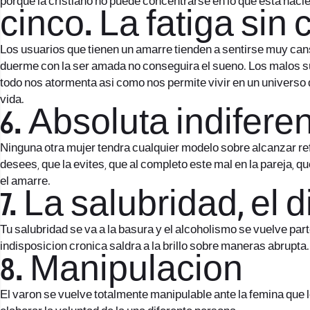
porque la cristiano no puede concentrarse en lo que esta hacie
cinco. La fatiga sin
Los usuarios que tienen un amarre tienden a sentirse muy cans
duerme con la ser amada no conseguira el sueno. Los malos su
todo nos atormenta asi­ como nos permite vivir en un universo 
vida.
6. Absoluta indifere
Ninguna otra mujer tendra cualquier modelo sobre alcanzar ref
desees, que la evites, que al completo este mal en la pareja, q
el amarre.
7. La salubridad, el
Tu salubridad se va a la basura y el alcoholismo se vuelve par
indisposicion cronica saldra a la brillo sobre maneras abrupta.
8. Manipulacion
El varon se vuelve totalmente manipulable ante la femina que 