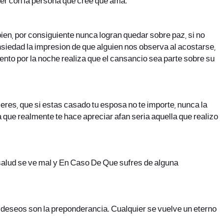
ver con la persona que cree que ama.
ien, por consiguiente nunca logran quedar sobre paz, si no
siedad la impresion de que alguien nos observa al acostarse,
ento por la noche realiza que el cansancio sea parte sobre su
eres, que si estas casado tu esposa no te importe, nunca la
 que realmente te hace apreciar afan seri­a aquella que realizo
u salud se ve mal y En Caso De Que sufres de alguna
as deseos son la preponderancia. Cualquier se vuelve un eterno