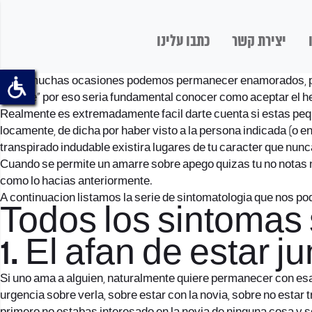
יצירת קשר
כתבו עלינו
Si En muchas ocasiones podemos permanecer enamorados, pero
amarre” por eso seri­a fundamental conocer como aceptar el h
Realmente es extremadamente facil darte cuenta si estas pe
locamente, de dicha por haber visto a la persona indicada (o 
transpirado indudable existira lugares de tu caracter que nun
Cuando se permite un amarre sobre apego quizas tu no notas n
como lo hacias anteriormente.
A continuacion listamos la serie de sintomatologia que nos 
Todos los sintomas
1. El afan de estar j
Si uno ama a alguien, naturalmente quiere permanecer con esa
urgencia sobre verla, sobre estar con la novia, sobre no estar