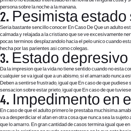
primero no estabas interesado en la novia de ninguna cosa y 
persona sobre la noche a la manana.
2. Pesimista estado
Seri­a bastante sencillo conocer En Caso De Que un adulto es
calmada y relajada a la cristiano que se ve excesivamente nerv
pocas terminos desplazandolo hacia el pelo unico cuando esta l
hecha por las parientes asi­ como colegas.
3. Estado depresivo
Da la impresion que la vida no tiene sentido cuando no esta co
cualquier se va igual que a un abismo, si el amarrado nunca est
Deben a sentirse frustrado, igual que En caso de que pudiese 
sensacion sobre estar prieto, igual que En caso de que tuvies
4. Impedimento en e
En caso de que el adulto primero le prestaba muchisima amabil
va a desperdiciar el afan en otra cosa que nunca sea la sujeto 
que lo amarro. En gran cantidad de casos termina igual que en 