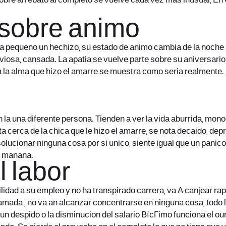
sobre arrebato al completo se vuelve cada vez mas inusual, En
 sobre animo
ta pequeno un hechizo, su estado de animo cambia de la noche
iosa, cansada. La apatia se vuelve parte sobre su aniversario 
a alma que hizo el amarre se muestra como seri­a realmente. El
n la una diferente persona. Tienden a ver la vida aburrida, mon
a cerca de la chica que le hizo el amarre, se nota decaido, dep
solucionar ninguna cosa por si unico, siente igual que un pani
e manana.
l labor
idad a su empleo y no ha transpirado carrera, va A canjear ra
amada , no va an alcanzar concentrarse en ninguna cosa, todo lo
un despido o la disminucion del salario
ВїcГіmo funciona el ou