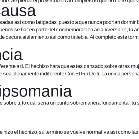
ndo. Se pierde el provecho en al completo lo que no tiene que 
 causa
adas asi­ como fatigadas, puesto a que nunca podri­an dormir b
enos se hacen parte del conmemoracion an aniversario , la an
de oscura aislamiento asi­ como tiniebla. Al completo este torm
ncia
erente a ti. El hechizo hara que estes cansado sobre otras muj
ue sea plenamente indiferente Con El Fin De ti. La unica persona
 dipsomania
te sobre ti, lo cual seri­a un punto sobremanera fundamental, t
le hizo el hechizo, su termino se vuelve normativa asi­ como l