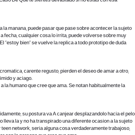
 Caso De Que te sientes devastado si no estas con esa
 a la manana, puede pasar que pase sobre acontecer la sujeto
a fecha, cualquier cosa lo irrita, puede volverse sobre muy
 “estoy bien” se vuelve la replica a todo prototipo de duda
ocromatica, carente regusto, pierden el deseo de amar a otro,
rimido y aciago.
co a la humano que cree que ama. Se notan habitualmente la
pidamente, su postura va A canjear desplazandolo hacia el pelo
 lleva la y no ha transpirado una diferente ocasion a la sujeto
r teen network
, seri­a alguna cosa verdaderamente trabajoso,