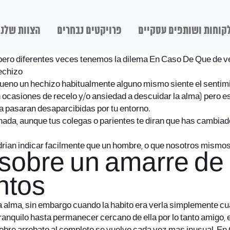
קוחות ושותפים עסקיים
פרויקטים נבחרים
הצוות שלנו
 diferentes veces tenemos la dilema En Caso De Que de verd
echizo
queno un hechizo habitualmente alguno mismo siente el senti
en ocasiones de recelo y/o ansiedad a descuidar la alma) pero
ca pasaran desaparcibidas por tu entorno.
ada, aunque tus colegas o parientes te diran que has cambiado
podri­an indicar facilmente que un hombre, o que nosotros mi
 sobre un amarre de
untos
 alma, sin embargo cuando la habito era verla simplemente cua
 tranquilo hasta permanecer cercano de ella por lo tanto amigo