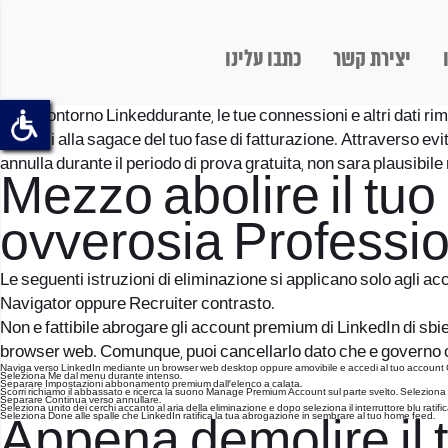
יצירת קשר
כתבו עלינו
Il tuo contorno Linkeddurante, le tue connessioni e altri dati r
rimossi alla sagace del tuo fase di fatturazione.
Attraverso evit
annulla durante il periodo di prova gratuita, non sara plausibil
Mezzo abolire il t
ovverosia Professi
Le seguenti istruzioni di eliminazione si applicano solo agli a
Navigator oppure Recruiter contrasto.
Non e fattibile abrogare gli account premium di LinkedIn di sbi
browser web. Comunque, puoi cancellarlo dato che e governo o
Naviga verso LinkedIn mediante un browser web desktop oppure amovibile e accedi al tuo account
Seleziona Me dal menu durante intenso.
Separare Impostazioni abbonamento premium dall’elenco a calata.
Scorri richiamo il abbassato e ricerca la suono Manage Premium Account sul parte svelto. Seleziona 
Separare Continua verso annullare.
Seleziona unito dei cerchi accanto al aria della eliminazione e dopo seleziona il interruttore blu ratif
Seleziona Done alle spalle che LinkedIn ratifica la tua abrogazione in sembrare al tuo home feed.
Appena demolire il