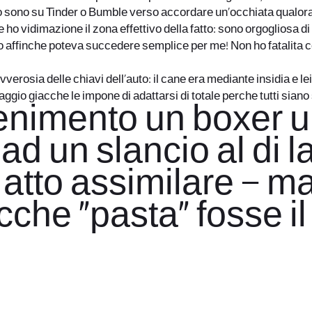
o sono su Tinder o Bumble verso accordare un’occhiata qualor
te ho vidimazione il zona effettivo della fatto: sono orgogliosa 
to affinche poteva succedere semplice per me! Non ho fatalita 
ovverosia delle chiavi dell’auto: il cane era mediante insidia e 
aggio giacche le impone di adattarsi di totale perche tutti siano
enimento un boxer u
a ad un slancio al di
 atto assimilare – 
che “pasta” fosse il 