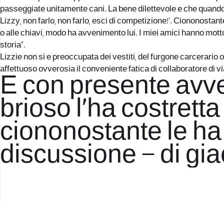
passeggiate unitamente cani. La bene dilettevole e che quand
Lizzy, non farlo, non farlo, esci di competizione!’. Ciononostan
o alle chiavi, modo ha avvenimento lui. I miei amici hanno mot
storia”.
Lizzie non si e preoccupata dei vestiti, del furgone carcerario 
affettuoso ovverosia il conveniente fatica di collaboratore di vi
E con presente avv
brioso l’ha costrett
ciononostante le ha
discussione – di giac