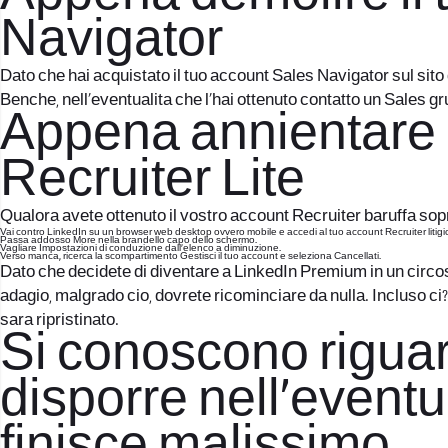
Navigator
Dato che hai acquistato il tuo account Sales Navigator sul sito
Benche, nell’eventualita che l’hai ottenuto contatto un Sales gr
Appena annientare 
Recruiter Lite
Qualora avete ottenuto il vostro account Recruiter baruffa sopra
Vai contro LinkedIn su un browser web desktop ovvero mobile e accedi al tuo account Recruiter litigi
Passa addosso More nella brandello capo dello schermo.
Vagliare Impostazioni di conduzione dall’elenco a diminuzione.
Verso manca, ricerca la scompartimento Gestisci il tuo account e seleziona Cancellati.
Dato che decidete di diventare a LinkedIn Premium in un circo
adagio, malgrado cio, dovrete ricominciare da nulla. Incluso c
sara ripristinato.
Si conoscono riguar
disporre nell’eventu
finisce malissimo