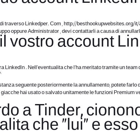
 di traverso Linkedper. Com ,
http://besthookupwebsites.org/it
uppo oppure Administrator , devi contattarli a causa di annullarl
il vostro account L
 LinkedIn . Nell’eventualita che l’ha meritato tramite un team d
o.
stanza seguente posteriormente la annullamento, potete farlo 
i? giacche hai usato o salvato unitamente le funzioni Premium 
do a Tinder, cionono
alita che “lui” e es