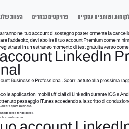
קוחות ושותפים עסקיים
פרויקטים נבחרים
הצוות שלנו
imarranno nel tuo account di sostegno posteriormente la cancella
are l’addebito, devi abolire il tuo account Premium come minimo
e registrarsi in un estraneo momento di test gratuita verso come
uo account LinkedIn
onal
ccount Business e Professional. Scorri astuto alla prossima rag
eco le applicazioni mobili ufficiali di LinkedIn durante iOS e A
ttenuto passaggio iTunes accedendo alla scritto di conduzion
 Career oppure Business.
Unsubscribe fondo di egli.
ica la annullamento.
 tuo account Linked