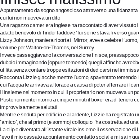
Appuntamento da sogno angoscioso attraverso una fidanzata cos
cui lui non muoveva un dito
Una ragazzo cameriera inglese ha raccontato di aver vissuto il 
adatto benevolo di Tinder laddove “lui se ne stava li verso guar
Lizzy Johnson, maniera riporta il Mirror, aveva celebre l’uomo,
volume per Walton-on-Thames, nel Surrey.
Invece passeggiavano la conversazione finisce, pressappoco in
dubbio immaginando (oppure temendo) quegli affinche avrebbe p
utilita senza contare troppe esitazioni di dedicarsi nel immissa
Racconta Lizzie giacche mentre l’uomo, spaventato temendo il piu
cui l’acqua le arrivava al torace a causa di poter afferrare il can
Il insieme nel momento in cui il proprietario non muoveva un pol
Posteriormente intorno a cinque minuti il boxer era di tenero co
improvvisamente salutati.
Mentre e seduta per edificio e al ardente, Lizzie ha registrato 
“amico”, che al primo (e sommo) colloquio l’ha costretta ad una 
La clip e diventata all’istante virale insieme il osservazione di
“evo il mio passato appuntamento contatto social e mi sa in qu