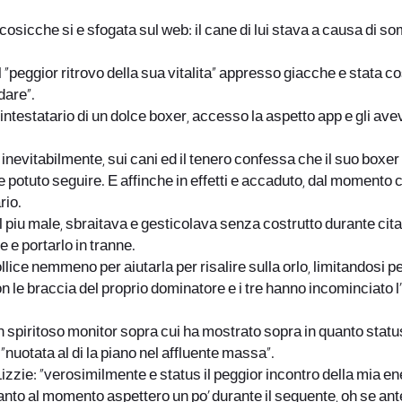
icche si e sfogata sul web: il cane di lui stava a causa di s
“peggior ritrovo della sua vitalita” appresso giacche e stata co
dare”.
 intestatario di un dolce boxer, accesso la aspetto app e gli av
evitabilmente, sui cani ed il tenero confessa che il suo boxer
otuto seguire. E affinche in effetti e accaduto, dal momento c
rio.
 male, sbraitava e gesticolava senza costrutto durante citare il
e e portarlo in tranne.
lice nemmeno per aiutarla per risalire sulla orlo, limitandosi pe
n le braccia del proprio dominatore e i tre hanno incominciato l
un spiritoso monitor sopra cui ha mostrato sopra in quanto statu
“nuotata al di la piano nel affluente massa”.
 Lizzie: “verosimilmente e status il peggior incontro della mia e
anto al momento aspettero un po’ durante il seguente, oh se ant