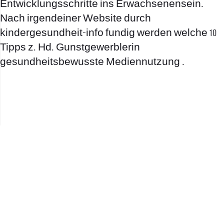
Entwicklungsschritte ins Erwachsenensein.
Nach irgendeiner Website durch
kindergesundheit-info fundig werden welche 10
Tipps z. Hd. Gunstgewerblerin
gesundheitsbewusste Mediennutzung .
office@nevehair.co.il
קבוצת נווה העיר | טל' 03-5529320 |
2017 © כל הזכויות שמורות לנווה העיר