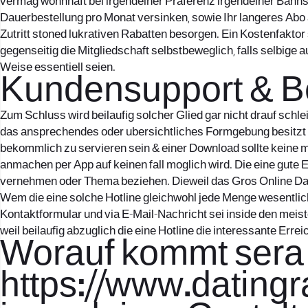
vermag wohnhaft bei irgendeiner Praferenz irgendeiner Bahn
Dauerbestellung pro Monat versinken, sowie Ihr langeres Ab
Zutritt stoned lukrativen Rabatten besorgen. Ein Kostenfaktor
gegenseitig die Mitgliedschaft selbstbeweglich, falls selbige 
Weise essentiell seien.
Kundensupport & B
Zum Schluss wird beilaufig solcher Glied gar nicht drauf schl
das ansprechendes oder ubersichtliches Formgebung besitzt od
bekommlich zu servieren sein & einer Download sollte keine m
anmachen per App auf keinen fall moglich wird. Die eine gut
vernehmen oder Thema beziehen. Dieweil das Gros Online Dati
Wem die eine solche Hotline gleichwohl jede Menge wesentlich
Kontaktformular und via E-Mail-Nachricht sei inside den meist
weil beilaufig abzuglich die eine Hotline die interessante Erre
Worauf kommt sera
https://www.datingr