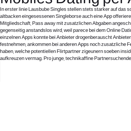
In erster linie Lausbube Singles stellen stets starker auf da
altbacken eingesessenen Singleborse auch eine App offerieren. 
Mitgliedschaft, Pass away mit zusatzlichen Abgaben angeschl
gegenseitig anstandslos wird, weil parece bei dem Online Dati
einzelnen Apps konnte bei Anbieter drogenberauscht Anbieter
festnehmen, ankommen bei anderen Apps noch zusatzliche Featur
haben, welche potentiellen Flirtpartner zigeunern soeben ins
aufkreuzen vermag. Pro junge, technikaffine Partnersuchende 
2017 © כל הזכויות שמורות לנווה העיר