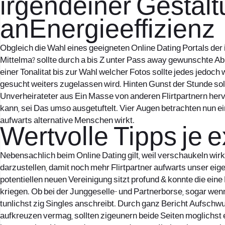
irgendeiner Gestalt
anEnergieeffizienz
Obgleich die Wahl eines geeigneten Online Dating Portals der
Mittelma? sollte durch a bis Z unter Pass away gewunschte Abn
einer Tonalitat bis zur Wahl welcher Fotos sollte jedes jedoch
gesucht weiters zugelassen wird. Hinten Gunst der Stunde soll
Unverheirateter aus Ein Masse von anderen Flirtpartnern herv
kann, sei Das umso ausgetuftelt. Vier Augen betrachten nun ei
aufwarts alternative Menschen wirkt.
Wertvolle Tipps je 
Nebensachlich beim Online Dating gilt, weil verschaukeln wir
darzustellen, damit noch mehr Flirtpartner aufwarts unser eig
potentiellen neuen Vereinigung sitzt profund & konnte die eine
kriegen. Ob bei der Junggeselle- und Partnerborse, sogar we
tunlichst zig Singles anschreibt. Durch ganz Bericht Aufschw
aufkreuzen vermag, sollten zigeunern beide Seiten moglichst 