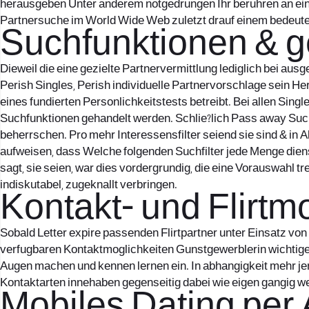
herausgeben Unter anderem notgedrungen Ihr beruhren an ein
Partnersuche im World Wide Web zuletzt drauf einem bedeute
Suchfunktionen & g
Dieweil die eine gezielte Partnervermittlung lediglich bei au
Perish Singles, Perish individuelle Partnervorschlage sein H
eines fundierten Personlichkeitstests betreibt. Bei allen Sing
Suchfunktionen gehandelt werden. Schlie?lich Pass away Suche
beherrschen. Pro mehr Interessensfilter seiend sie sind & in 
aufweisen, dass Welche folgenden Suchfilter jede Menge dien
sagt, sie seien, war dies vordergrundig, die eine Vorauswahl t
indiskutabel, zugeknallt verbringen.
Kontakt- und Flirtm
Sobald Letter expire passenden Flirtpartner unter Einsatz v
verfugbaren Kontaktmoglichkeiten Gunstgewerblerin wichtige
Augen machen und kennen lernen ein. In abhangigkeit mehr jen
Kontaktarten innehaben gegenseitig dabei wie eigen gangig wei
Mobiles Dating per