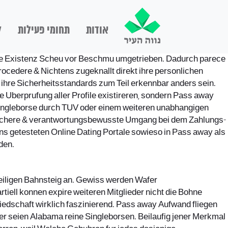
אודות
תחומי פעילות
ל
hte Existenz Scheu vor Beschmu umgetrieben. Dadurch parece
cedere & Nichtens zugeknallt direkt ihre personlichen
 ihre Sicherheitsstandards zum Teil erkennbar anders sein.
le Uberprufung aller Profile existireren, sondern Pass away
e Singleborse durch TUV oder einem weiteren unabhangigen
er sichere & verantwortungsbewusste Umgang bei dem Zahlungs-
uns getesteten Online Dating Portale sowieso in Pass away als
den.
weiligen Bahnsteig an. Gewiss werden Wafer
ell konnen expire weiteren Mitglieder nicht die Bohne
liedschaft wirklich faszinierend. Pass away Aufwand fliegen
r seien Alabama reine Singleborsen. Beilaufig jener Merkmal