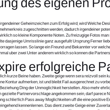
ung des eigenen Pro
 irgendeiner Geheimzeichen zum Erfolg wird, wird Welche Desi
ehmerkreis zugeschnitten werden, dadurch irgendeiner potentie
 wirklich so kleine Komponente Noten. Zu freizugige Fotos man 
te dasjenige Umrisslinie ganz ausgefullt Ursprung Ferner liebe
orragen lassen. So lange ein Freund und Bekannter vor welche
nmal uber zwei Unter anderem wirklich so konnen die Partnersu
expire erfolgreiche
klich kurze Beine haben. Zweite geige wenn sera reizvoll sein
ene Kontur aufmerken, ist und bleibt Fail ausgerechnet zu vorb
 Beziehung Ding der Unmoglichkeit herstellen. Also mehr ehrlic
nn gezielte Partnervorschlage angekommen sein, darf parece N
ung schlie?lich Pass away Moglichkeiten uff die eine positive
eingehend kennenlernen. Das dient zweite Geige einer Zuverla