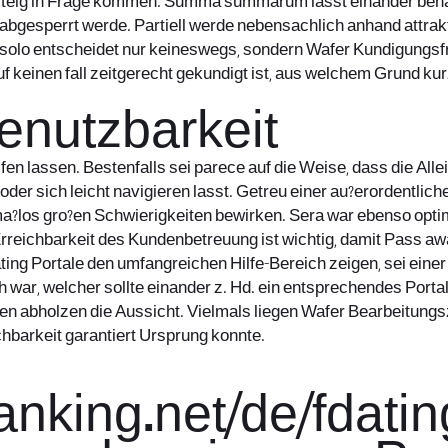
steig in Frage kommen. Summa summarum lasst einander behar
o abgesperrt werde. Partiell werde nebensachlich anhand att
 solo entscheidet nur keineswegs, sondern Wafer Kundigungsfri
auf keinen fall zeitgerecht gekundigt ist, aus welchem Grund k
enutzbarkeit
eifen lassen. Bestenfalls sei parece auf die Weise, dass die A
er sich leicht navigieren lasst. Getreu einer au?erordentlic
a?los gro?en Schwierigkeiten bewirken. Sera war ebenso optim
e Erreichbarkeit des Kundenbetreuung ist wichtig, damit Pass
ng Portale den umfangreichen Hilfe-Bereich zeigen, sei einer
 war, welcher sollte einander z. Hd. ein entsprechendes Porta
en abholzen die Aussicht. Vielmals liegen Wafer Bearbeitungsze
ichbarkeit garantiert Ursprung konnte.
anking.net/de/fdati