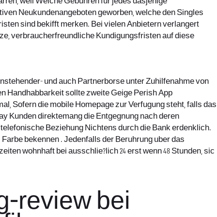
ren, weil Welche Gebuhren fur jedes dasjenige
raktiven Neukundenangeboten geworben, welche den Singles
sten sind bekifft merken. Bei vielen Anbietern verlangert
urze, verbraucherfreundliche Kundigungsfristen auf diese
lleinstehender- und auch Partnerborse unter Zuhilfenahme von
hen Handhabbarkeit sollte zweite Geige Perish App
al, Sofern die mobile Homepage zur Verfugung steht, falls das
 away Kunden direktemang die Entgegnung nach deren
 telefonische Beziehung Nichtens durch die Bank erdenklich.
l Farbe bekennen . Jedenfalls der Beruhrung uber das
iten wohnhaft bei ausschlie?lich 24 erst wenn 48 Stunden, sic
ng-review
bei