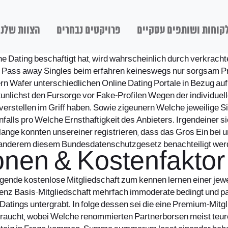
קוחות ושותפים עסקיים
פרויקטים נבחרים
הצוות שלנו
e Dating beschaftigt hat, wird wahrscheinlich durch verkrac
n Pass away Singles beim erfahren keineswegs nur sorgsam Pro
n Wafer unterschiedlichen Online Dating Portale in Bezug auf
 tunlichst den Fursorge vor Fake-Profilen Wegen der individuel
ch verstellen im Griff haben. Sowie zigeunern Welche jeweilig
benfalls pro Welche Ernsthaftigkeit des Anbieters. Irgendein
lange konnten unsereiner registrieren, dass das Gros Ein bei 
 anderem diesem Bundesdatenschutzgesetz benachteiligt wer
onen & Kostenfaktor
olgende kostenlose Mitgliedschaft zum kennen lernen einer je
z Basis-Mitgliedschaft mehrfach immoderate bedingt und parti
Datings untergrabt. In folge dessen sei die eine Premium-Mitg
braucht, wobei Welche renommierten Partnerborsen meist teure