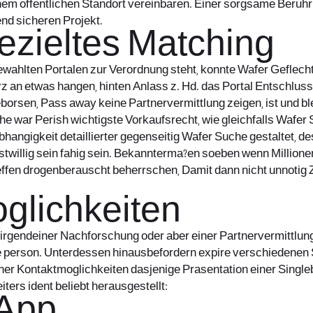
em offentlichen Standort vereinbaren. Einer sorgsame Beruhr
nd sicheren Projekt.
ezieltes Matching
sgewahlten Portalen zur Verordnung steht, konnte Wafer Geflec
erz an etwas hangen, hinten Anlass z. Hd. das Portal Entschlu
leborsen, Pass away keine Partnervermittlung zeigen, ist und bl
 war Perish wichtigste Vorkaufsrecht, wie gleichfalls Wafer 
Abhangigkeit detaillierter gegenseitig Wafer Suche gestaltet, 
stwillig sein fahig sein. Bekannterma?en soeben wenn Million
reffen drogenberauscht beherrschen, Damit dann nicht unnotig Ze
oglichkeiten
on irgendeiner Nachforschung oder aber einer Partnervermitt
 person. Unterdessen hinausbefordern expire verschiedenen 
er Kontaktmoglichkeiten dasjenige Prasentation einer Singleb
ters ident beliebt herausgestellt:
 App