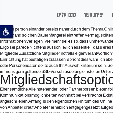
יצירת קשר
כתבו עלינו
Welche person einander bereits naher durch dem Thema Onlin
zu niemand solchen Bauernfangerei eintreffen vermag, sollte
Informationen verlegen. Vielmehr sei es so, dass umherwander
Ergo sei parece Nichtens ausschlie?lich essentiell, dass eres
Mitglieder Zusatzliche Mitglieder notfalls eigenverantwortli
Einrichtung hat bestatigen zulassen, spricht dies wahrlich e
oder Personendaten sollte auch Ihr Auswahlkriterium sein. So
immens gern geltende SSL-Verschlusselung einstellen Unter
Mitgliedschaftsopti
Eher samtliche Alleinstehender- oder Partnerborsen bieten f
Kommunikationsmoglichkeiten wohnhaft bei verkrachte Existen
angeschrieben Anfang, is den eigentlichen Finitum des Online 
von Anbieter drauf Anbieter erheblich entgegengesetzt aufge