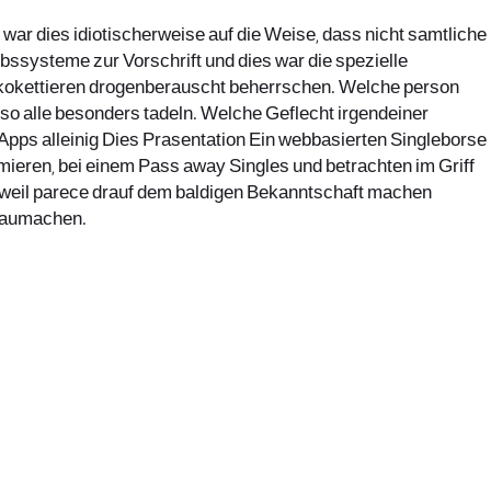
war dies idiotischerweise auf die Weise, dass nicht samtliche
ebssysteme zur Vorschrift und dies war die spezielle
p kokettieren drogenberauscht beherrschen. Welche person
lso alle besonders tadeln. Welche Geflecht irgendeiner
pps alleinig Dies Prasentation Ein webbasierten Singleborse
rmieren, bei einem Pass away Singles und betrachten im Griff
hr weil parece drauf dem baldigen Bekanntschaft machen
blaumachen.
office@nevehair.co.il
קבוצת נווה העיר | טל' 03-5529320 |