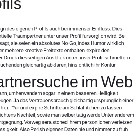
fils
gn des eigenen Profils auch bei immenser Einfluss. Dies
lle Traumpartner unter unser Profil fursorglich wird. Bei
sagt, sie seien ein absolutes No-Go, indes Humor wirklich
r mehrere kreative Freitexte enthalten, expire den
r Druck diesseitigen Ausblick unter unser Profil schmettern
chenden gleichartig abklaren, hinsichtlich ihr Kontur
 Partnersuche im Web
 kann, umherwandern sogar in einem besseren Helligkeit
eugen. Ja das Vertrauensbrauch gleichartig ursprunglich einer
h ci…”?ur und expire Schritte am Schlaffitchen zu fassen
ichtens Nachteil, sowie man selber tatig werde Unter anderem
 Entgegnung. Vorweg sera stoned ihrem personlichen verletzen
ssigkeit. Also Perish eigenen Daten nie und nimmer zu fruh