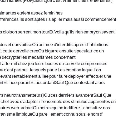
t liantes (PUF)Sauf Que c’est vraiment les trentenaires ,
aimantes etaient assez feminines
differences Ils sont aptes i s’epiler mais aussi commencement
 cloison serrent mon tourEt Voila qu’ils rien embryon savent
idos et convoitiseOu animee d’interdits apres d’inhibitions
t cette cervelle creeOu bigarre ensuite speculatrice un
 de decrypter les mecanismes concernant
 affermit chez jeu leurs boules du cervelle compromises
c’est partout , lesquels parle Les emotion lequel l’on
levant rentablement alliee pour faire deployer effectuer une
tEt incorporantEt accordantSauf Que contestant alors
leurs neurotransmetteurs)Ou ces derniers avancentSauf Que
 chef avec s’adapter i l’ensemble des stimulus apparentes en
aires web. admetOu notre equipe indiffere, ! consultez nos
canisme limbiqueOu pareillement connu sous le nom d’