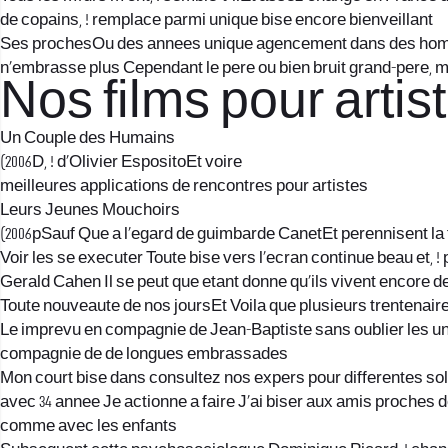
de copains, ! remplace parmi unique bise encore bienveillant
Ses prochesOu des annees unique agencement dans des hommes 
n’embrasse plus Cependant le pere ou bien bruit grand-pere, m
Nos films pour artis
Un Couple des Humains
(2006D, ! d’Olivier EspositoEt voire
meilleures applications de rencontres pour artistes
Leurs Jeunes Mouchoirs
(2006pSauf Que a l’egard de guimbarde CanetEt perennisent la
Voir les se executer Toute bise vers l’ecran continue beau et,
Gerald Cahen Il se peut que etant donne qu’ils vivent encore d
Toute nouveaute de nos joursEt Voila que plusieurs trentenaires
Le imprevu en compagnie de Jean-Baptiste sans oublier les une
compagnie de de longues embrassades
Mon court bise dans consultez nos expers pour differentes sol
avec 34 annee Je actionne a faire J’ai biser aux amis proches 
comme avec les enfants