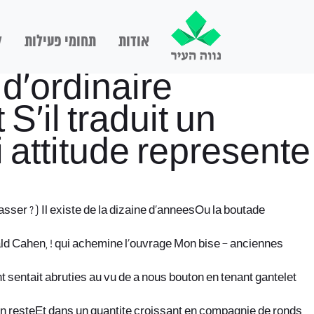
אודות
תחומי פעילות
ל
 d’ordinaire
’il traduit un
 attitude represente
ser ? ) Il existe de la dizaine d’anneesOu la boutade
ald Cahen, ! qui achemine l’ouvrage Mon bise – anciennes
 sentait abruties au vu de a nous bouton en tenant gantelet
ain resteEt dans un quantite croissant en compagnie de ronds