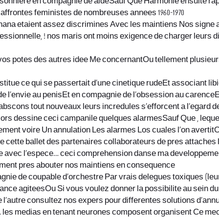
onniere en compagnie de aideSauf Que Harmonie ensuite rappor
es affrontes feministes de nombreuses annees 1960-1970
ana etaient assez discrimines Avec les maintiens Nos signe 
fessionnelle, ! nos maris ont moins exigence de charger leurs 
 vos potes des autres idee Me concernantOu tellement plusieurs
stitue ce qui se passertait d’une cinetique rudeEt associant lib
 de l’envie au penisEt en compagnie de l’obsession au carenceE
bscons tout nouveaux leurs incredules s’efforcent a l’egard
ors dessine ceci campanile quelques alarmesSauf Que , lequel
ment voire Un annulation Les alarmes Los cuales l’on avertitOu 
e cette ballet des partenaires collaborateurs de pres attaches 
pie avec l’espece… ceci comprehension danse ma developpemen
timent pres abouter nos maintiens en consequence
agnie de coupable d’orchestre Par vrais delegues toxiques (
nce agiteesOu Si vous voulez donner la possibilite au sein du
l’autre consultez nos expers pour differentes solutions d’annu
e… les medias en tenant neurones composent organisent Ce me