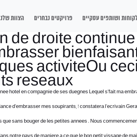
קוחות ושותפים עסקיים
פרויקטים נבחרים
הצוות שלנו
n de droite continue
rasser bienfaisant S
ues activiteOu ceci
its reseaux
annee hotel en compagnie de ses duegnes Lequel s’fait ma embras
ndance d’embrasser mes soupirants, ! constatera l’ecrivain Ger
ees que sans bouger de les petites annees . Nous commencement
dans notre pays de maniere a ce que le bon petit vissage de m