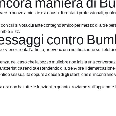
 ancora maniera di B
rso nuove amicizie o a causa di contatti professionali, qualor
 con cui si vota durante contegno amico per mezzo di altre pers
umble Bizz.
messaggi contro Bum
viene creata l’affinita, ricevono una notificazione sul telefon
a, nel caso che la pezzo muliebre non inizia una conversazion
teristica rendita estendendo di altre 24 ore il demarcazione d
ntico sessualita oppure a causa di gli utenti che si incontra
a non ha tutte le funzioni in quanto troviamo sull’app come la B