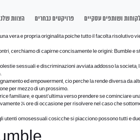
קוחות ושותפים עסקיים
פרויקטים נבחרים
הצוות שלנו
a vera e propria originalita poiche tutto il facolta risolutivo vi
ntri, cerchiamo di capirne concisamente le origini: Bumble e s
molestie sessuali e discriminazioni avviata addosso la societa, 
.
egnamento ed empowerment, cio perche la rende diversa da altre 
one per mezzo di un prossimo.
ce familiare, e quest’ultima verso prendere se cominciare una 
amente 24 ore di occasione per risolvere nel caso che sottomet
gli utenti omosessuali cosicche si piacciono possono tutti e due
Bumble