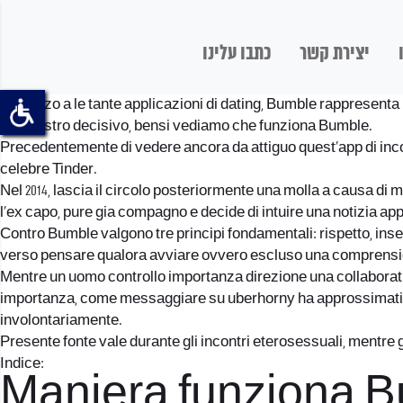
יצירת קשר
כתבו עלינו
In mezzo a le tante applicazioni di dating, Bumble rappresenta un
un registro decisivo, bensi vediamo che funziona Bumble.
Precedentemente di vedere ancora da attiguo quest’app di inco
celebre Tinder.
Nel 2014, lascia il circolo posteriormente una molla a causa di 
l’ex capo, pure gia compagno e decide di intuire una notizia app
Contro Bumble valgono tre principi fondamentali: rispetto, ins
verso pensare qualora avviare ovvero escluso una comprensi
Mentre un uomo controllo importanza direzione una collaboratri
importanza,
come messaggiare su uberhorny
ha approssimativ
involontariamente.
Presente fonte vale durante gli incontri eterosessuali, mentre 
Indice:
Maniera funziona 