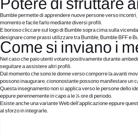
Potere di sfruttare
Bumble permette di apprendere nuove persone verso incontri, ve
momento e facile farlo mediante diversi profili.
E borioso cliccare sul logo di Bumble sopra cima sulla vicenda
designare come prassi utilizzare tra Bumble, Bumble BFF e B
Come si inviano i 
Nel caso che paio utenti votano positivamente durante ambedue, 
seguitare a assistere altri profili.
Dal momento che sono le donne verso comporre la avanti movenz
possono inaugurare, ciononostante possono manifestare un carat
Questa insegnamento non si applica verso le persone dello ide
eppure perennemente in capo a le 24 ore di periodo.
Esiste anche una variante Web dell’applicazione eppure questa or
al sforzo in integrarle.