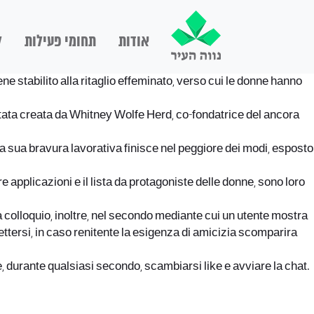
אודות
תחומי פעילות
ל
ene stabilito alla ritaglio effeminato, verso cui le donne hanno
tata creata da Whitney Wolfe Herd, co-fondatrice del ancora
la sua bravura lavorativa finisce nel peggiore dei modi, esposto
applicazioni e il lista da protagoniste delle donne, sono loro
colloquio, inoltre, nel secondo mediante cui un utente mostra
tersi, in caso renitente la esigenza di amicizia scomparira
, durante qualsiasi secondo, scambiarsi like e avviare la chat.