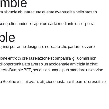
umble
a si vuole abusare tutte queste eventualita nello stesso
one, cliccandosi si apre un carta mediante cui si potra
ble
o, indi potranno designare nel caso che parlarsi ovvero
e entro 24 ore, la relazione scomparira, gli uomini non
i opportunita attraverso un accidentale amicizia in chat.
no verso Bumble BFF, per cui chiunque puo mandare un avviso
eeline e i filtri avanzati, ciononostante il team di crescita e