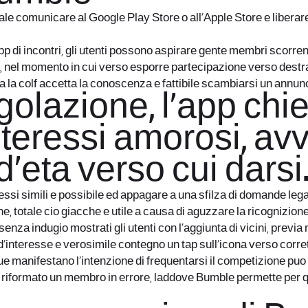
comunicare al Google Play Store o all’Apple Store e liberare a
pp di incontri, gli utenti possono aspirare gente membri scorrend
a, nel momento in cui verso esporre partecipazione verso destr
 la colf accetta la conoscenza e fattibile scambiarsi un annunci
golazione, l’app chi
interessi amorosi, av
d’eta verso cui darsi
 simili e possibile ed appagare a una sfilza di domande legate 
ne, totale cio giacche e utile a causa di aguzzare la ricognizion
za indugio mostrati gli utenti con l’aggiunta di vicini, previa
 d’interesse e verosimile contegno un tap sull’icona verso corret
due manifestano l’intenzione di frequentarsi il competizione puo
si riformato un membro in errore, laddove Bumble permette per 