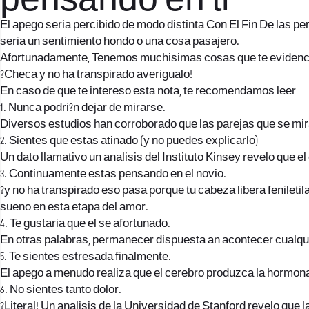
pensando en ti
El apego seri­a percibido de modo distinta Con El Fin De las 
seri­a un sentimiento hondo o una cosa pasajero.
Afortunadamente, Tenemos muchisimas cosas que te evidencia
?Checa y no ha transpirado averigualo!
En caso de que te intereso esta nota, te recomendamos leer
1. Nunca podri?n dejar de mirarse.
Diversos estudios han corroborado que las parejas que se mi
2. Sientes que estas atinado (y no puedes explicarlo)
Un dato llamativo un analisis del Instituto Kinsey revelo que
3. Continuamente estas pensando en el novio.
?y no ha transpirado eso pasa porque tu cabeza libera feniletil
sueno en esta etapa del amor.
4. Te gustaria que el se afortunado.
En otras palabras, permanecer dispuesta an acontecer cualquier
5. Te sientes estresada finalmente.
El apego a menudo realiza que el cerebro produzca la hormona 
6. No sientes tanto dolor.
?Literal! Un analisis de la Universidad de Stanford revelo que