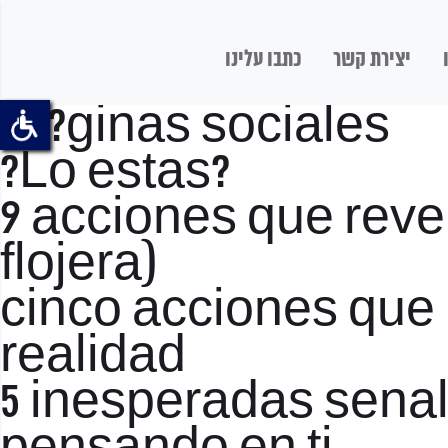
יצירת קשר
כתבו עלינו
Pi?ginas sociales
?Lo estas?
9 acciones que reve
flojera)
cinco acciones que 
realidad
5 inesperadas sena