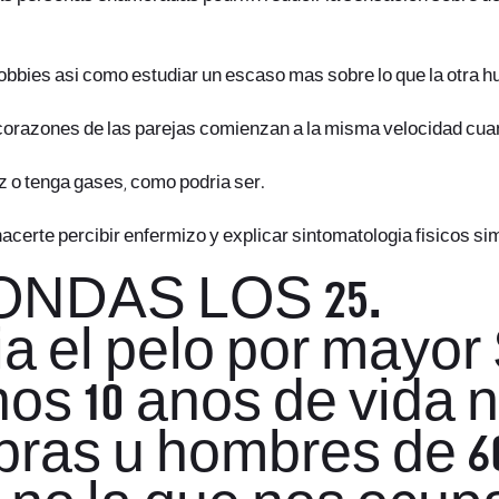
 hobbies asi­ como estudiar un escaso mas sobre lo que la otra
s corazones de las parejas comienzan a la misma velocidad cu
iz o tenga gases, como podri­a ser.
erte percibir enfermizo y explicar sintomatologia fisicos simil
ONDAS LOS 25.
a el pelo por mayo
nos 10 anos de vida 
bras u hombres de 6