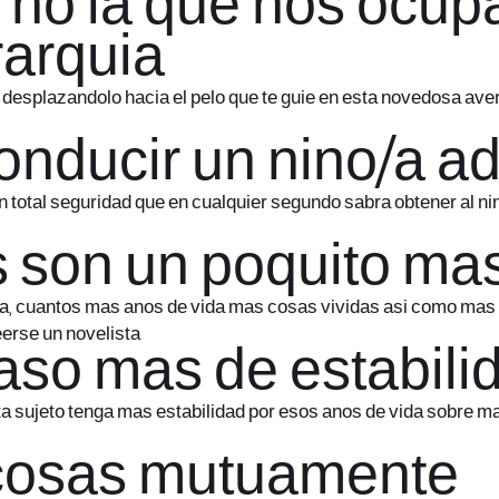
y no la que nos ocup
rarquia
o desplazandolo hacia el pelo que te guie en esta novedosa ave
onducir un nino/a a
n total seguridad que en cualquier segundo sabra obtener al ni
 son un poquito ma
, cuantos mas anos de vida mas cosas vividas asi­ como mas u
erse un novelista
aso mas de estabili
ta sujeto tenga mas estabilidad por esos anos de vida sobre ma
 cosas mutuamente