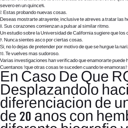
severo en un quince%.
7. Estas probando nuevas cosas.
Deseas mostrarte atrayente, inclusive te atreves a tratar las
8. Sus corazones comienzan a pulsar al similar ritmo.
Un estudio sobre la Universidad de California sugiere que lo
9. Nunca sientes asco por ciertas cosas.
Si, no lo dejas de pretender por motivo de que se hurgue la nar
10. Te vuelves mas sudoroso.
Varias investigaciones han verificado que enamorarte puede hac
Cuentanos ?que otras cosas te suceden cuando te enamoras?
En Caso De Que R
Desplazandolo haci
diferenciacion de u
de 20 anos con hem