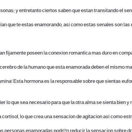
personas; y entretanto ciertos saben que estan transitando el
n que te estas enamorando, asi­ como estas senales son las
ran fijamente poseen la conexion romantica mas duro en compa
 el cerebro de la humano que esta enamorada deben el mismo ma
amina! Esta hormona es la responsable sobre que sientas euforia
 lo que sea necesario para que la otra alma se sienta bien y n
cortisol, lo que crea una sensacion de agitacion asi­ como est
 las personas enamoradas podri?n reducir la sensacion sobre do