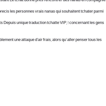
nobstant Le tchat donne pres rencontrer des nanas en compagnie
recis les personnes vrais nanas qui souhaitent tchater parmi
ts Depuis unique traduction tchatte VIP, ! concernant les gens
ment une attaque d’air frais, alors qu’ aller penser tous les
office@nevehair.co.il
קבוצת נווה העיר | טל' 03-5529320 |