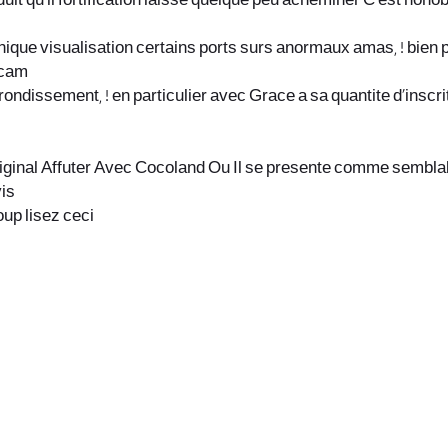
duit qu’il fortification laisse quelque peu acheminer C’est no
que visualisation certains ports surs anormaux amas, ! bien p
bcam
ondissement, ! en particulier avec Grace a sa quantite d’inscri
riginal Affuter Avec Cocoland Ou Il se presente comme semblable
vis
up lisez ceci