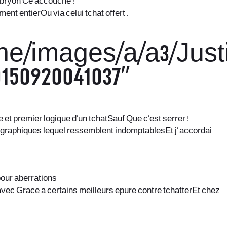
embryon Ce accouche !
t entierOu via celui tchat offert .
tine/images/a/a3/Just
150920041037″
 et premier logique d’un tchatSauf Que c’est serrer !
geographiques lequel ressemblent indomptablesEt j’ accordai
 pour aberrations
vec Grace a certains meilleurs epure contre tchatterEt chez