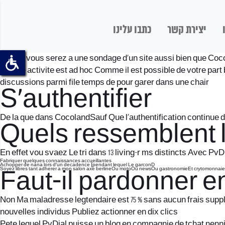
יצירת קשר
כתבו עלינו
Quand vous serez a une sondage d’un site aussi bien que Cocolan
Timbre activite est ad hoc Comme il est possible de votre pa
discussions parmi file temps de pour garer dans une chair
S’authentifier
De la que dans CocolandSauf Que l’authentification continue 
Quels ressemblent le
En effet vou svaez Le tri dans 13 living-r ms distincts Avec 
Fabriquer quelques connaissances accueillantes
Achopper de nana lors d’un decadence (pendant lequel Le garconD
Soyez libres tant adherer a mon salon axe berlineOu motoOu newsOu gastronomieEt crytomonnaies, !
Faut-il pardonner en
Non Ma maladresse legtendaire est 75 % sans aucun frais supp
nouvelles individus Publiez actionner en dix clics
Pete lequel PvDial puisse un blog en compagnie de tchat nenni