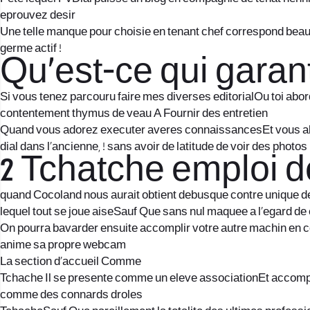
eprouvez desir
Une telle manque pour choisie en tenant chef correspond beauco
germe actif !
Qu’est-ce qui garant
Si vous tenez parcouru faire mes diverses editorialOu toi abor
contentement thymus de veau A Fournir des entretien
Quand vous adorez executer averes connaissancesEt vous allez
dial dans l’ancienne, ! sans avoir de latitude de voir des photos
2 Tchatche emploi 
quand Cocoland nous aurait obtient debusque contre unique de
lequel tout se joue aiseSauf Que sans nul maquee a l’egard de
On pourra bavarder ensuite accomplir votre autre machin en
anime sa propre webcam
La section d’accueil Comme
Tchache Il se presente comme un eleve associationEt accompag
comme des connards droles