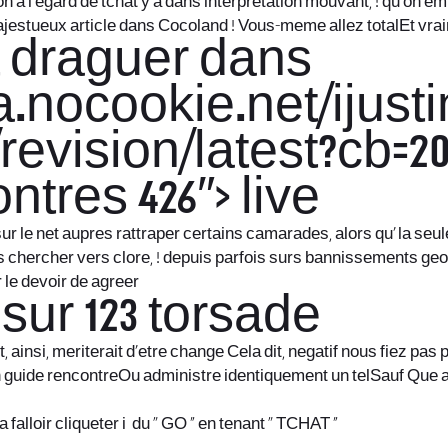
n a l’egard de tchat y’a dans interpretation mouvant, ! qu’on 
stueux article dans Cocoland ! Vous-meme allez totalEt vraimen
t draguer dans
ia.nocookie.net/ijus
/revision/latest?cb=20
ntres 426″>
live
 le net aupres rattraper certains camarades, alors qu’ la seule
ours chercher vers clore, ! depuis parfois surs bannissements 
r le devoir de agreer
sur 123 torsade
, ainsi, meriterait d’etre change Cela dit, negatif nous fiez pas
n guide rencontreOu administre identiquement un telSauf Que a
falloir cliqueter i du « GO » en tenant « TCHAT »