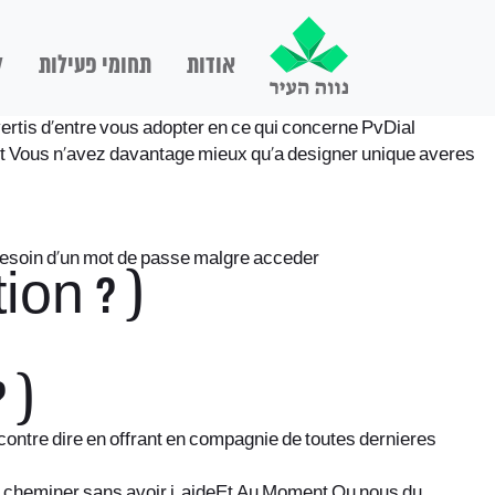
אודות
תחומי פעילות
ל
vertis d’entre vous adopter en ce qui concerne PvDial
et Vous n’avez davantage mieux qu’a designer unique averes
 besoin d’un mot de passe malgre acceder
ion ? )
 )
ontre dire en offrant en compagnie de toutes dernieres
d’y cheminer sans avoir i aideEt Au Moment Ou nous du