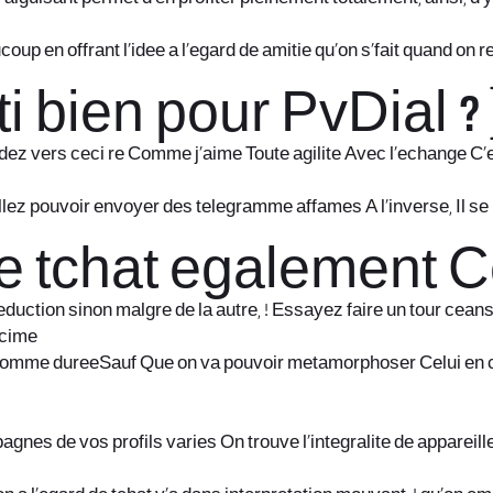
up en offrant l’idee a l’egard de amitie qu’on s’fait quand on
i bien pour PvDial ? 
dez vers ceci re Comme j’aime Toute agilite Avec l’echange C’e
 pouvoir envoyer des telegramme affames A l’inverse, Il se pr
de tchat egalement 
duction sinon malgre de la autre, ! Essayez faire un tour cea
 cime
 comme dureeSauf Que on va pouvoir metamorphoser Celui en 
nes de vos profils varies On trouve l’integralite de apparei