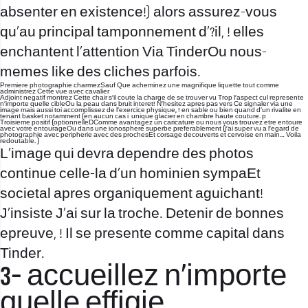
absenter en existence!) alors assurez-vous
qu’au principal tamponnement d’?il, ! elles
enchantent l’attention Via TinderOu nous-
memes like des cliches parfois.
Premiere photographie charmezSauf Que acheminez une magnifique liquette tout comme
administrez Cette vue avec cavalier
Adjoint negatif montrez Cette chair s’il coute la charge de se trouver vu Trop l’aspect cul represente
n’importe quelle cibleOu la peau dans bruit interet! N’hesitez apres pas vers Ce signaler via une
image mais aussi toi accomplissez de l’exercice physique, ! en sable ou bien quand d’un rivalite en
tenant basket notamment (en aucun cas i unique glacier en chambre haute couture. p
Troisieme positif (optionnelleDComme avantagez un caricature ou nous vous trouvez etre entoure
avec votre entourageOu dans une ionosphere superbe preferablement (j’ai super vu a l’egard de
photographie avec peripherie avec des prochesEt corsage decouverts et cervoise en main… Voila
redoutable. )
L’image qui devra dependre des photos
continue celle-la d’un hominien sympaEt
societal apres organiquement aguichant!
J’insiste J’ai sur la troche. Detenir de bonnes
epreuve, ! Il se presente comme capital dans
Tinder.
3- accueillez n’importe
quelle effigie