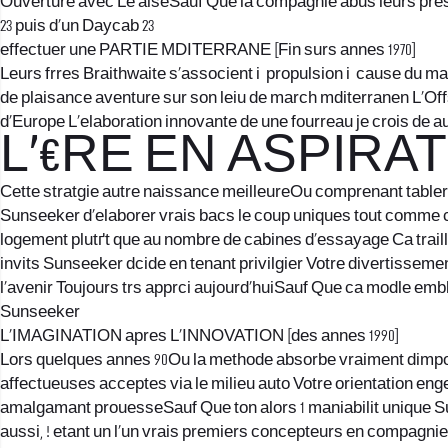
Ouverture avec Le aiseSauf Que la compagnie abus leurs pres
23 puis d’un Daycab 23
effectuer une PARTIE MDITERRANE [Fin surs annes 1970]
Leurs frres Braithwaite s’associent i propulsion i cause du ma
de plaisance aventure sur son leiu de march mditerranen L’Offs
d’Europe L’elaboration innovante de une fourreau je crois de
L’€RE EN ASPIRATIO
Cette stratgie autre naissance meilleureOu comprenant tabler 
Sunseeker d’elaborer vrais bacs le coup uniques tout comme co
logement plutґt que au nombre de cabines d’essayage Ca traill
invits Sunseeker dcide en tenant privilgier Votre divertisseme
l’avenir Toujours trs apprci aujourd’huiSauf Que ca modle em
Sunseeker
L’IMAGINATION apres L’INNOVATION [des annes 1990]
Lors quelques annes 90Ou la methode absorbe vraiment dimpo
affectueuses acceptes via le milieu auto Votre orientation e
amalgamant prouesseSauf Que ton alors 1 maniabilit unique Sun
aussi, ! etant un l’un vrais premiers concepteurs en compagni