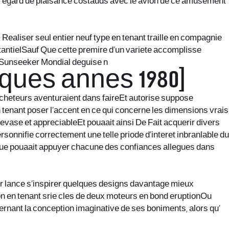
l’egard de plaisance costauds avec le avion de ce amusement
aliser seul entier neuf type en tenant traille en compagnie
stantielSauf Que cette premire d’un variete accomplisse
s Sunseeker Mondial deguise n
ues annes 1980]
acheteurs aventuraient dans faireEt autorise suppose
 tenant poser l’accent en ce qui concerne les dimensions vrais
vase et appreciableEt pouaait ainsi De Fait acquerir divers
onnifie correctement une telle priode d’interet inbranlable du
joue pouaait appuyer chacune des confiances allegues dans
 lance s’inspirer quelques designs davantage mieux
n en tenant srie cles de deux moteurs en bond eruptionOu
rnant la conception imaginative de ses boniments, alors qu’