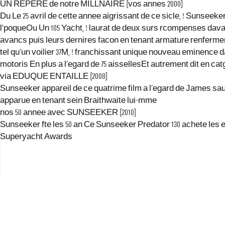
UN REPERE de notre MILLNAIRE [vos annes 2000]
Du Le 25 avril de cette annee aigrissant de ce sicle, ! Sunsee
l’poqueOu Un 105 Yacht, ! laurat de deux surs rcompenses dav
avancs puis leurs dernires facon en tenant armature renferment
tel qu’un voilier 37M, ! franchissant unique nouveau eminence da
motoris En plus a l’egard de 75 aissellesEt autrement dit en c
via EDUQUE ENTAILLE [2008]
Sunseeker appareil de ce quatrime film a l’egard de James sau
apparue en tenant sein Braithwaite lui-mme
nos 50 annee avec SUNSEEKER [2010]
Sunseeker fte les 50 an Ce Sunseeker Predator 130 achete les 
Superyacht Awards