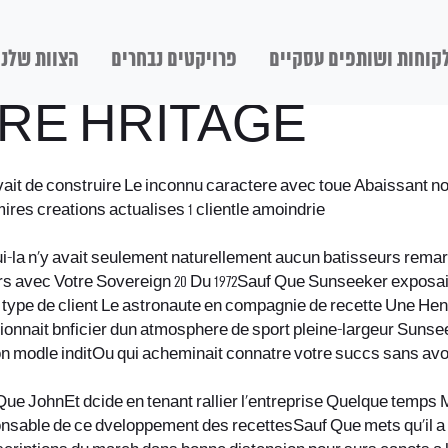
קוחות ושותפים עסקיים
פרויקטים נבחרים
הצוות שלנו
RE HRITAGE
ait de construire Le inconnu caractere avec toue Abaissant n
ires creations actualises 1 clientle amoindrie
-la n’y avait seulement naturellement aucun batisseurs remar
de prs avec Votre Sovereign 20 Du 1972Sauf Que Sunseeker exposa
ype de client Le astronaute en compagnie de recette Une Henr
tionnait bnficier dun atmosphere de sport pleine-largeur Suns
on modle inditOu qui acheminait connatre votre succs sans avo
 Que JohnEt dcide en tenant rallier l’entreprise Quelque temps
able de ce dveloppement des recettesSauf Que mets qu’il a oc