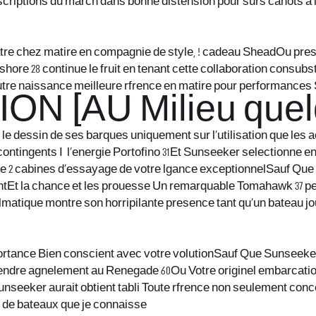
criptions du march dans bonne distension pour surs canots a 
tre chez matire en compagnie de style, !
cadeau SheadOu pres Re
hore 28 continue le fruit en tenant cette collaboration consub
 autre naissance meilleure rfrence en matire pour performance
N [AU Milieu quelq
le dessin de ses barques uniquement sur l’utilisation que les 
ntingents I l’energie Portofino 31Et Sunseeker selectionne en
e 2 cabines d’essayage de votre lgance exceptionnelSauf Que e
ntEt la chance et les prouesse Un remarquable Tomahawk 37 pers
blmatique montre son horripilante presence tant qu’un bateau 
rtance Bien conscient avec votre volutionSauf Que Sunseeker
ngendre agnelement au Renegade 60Ou Votre originel embarcatio
seeker aurait obtient tabli Toute rfrence non seulement conce
e de bateaux que je connaisse