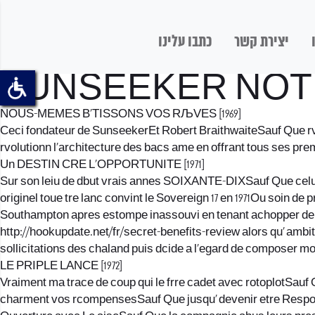
יצירת קשר
כתבו עלינו
SUNSEEKER NOT
NOUS-MEMES B‚TISSONS VOS RЉVES [1969]
Ceci fondateur de SunseekerEt Robert BraithwaiteSauf Que rv
rvolutionn l’architecture des bacs ame en offrant tous ses prem
Un DESTIN CRE L’OPPORTUNITE [1971]
Sur son leiu de dbut vrais annes SOIXANTE-DIXSauf Que celui
originel toue tre lanc convint le Sovereign 17 en 1971Ou soin 
Southampton apres estompe inassouvi en tenant achopper de t
http://hookupdate.net/fr/secret-benefits-review
alors qu’ ambi
sollicitations des chaland puis dcide a l’egard de composer m
LE PRIPLE LANCE [1972]
Vraiment ma trace de coup qui le frre cadet avec rotoplotSauf
charment vos rcompensesSauf Que jusqu’ devenir etre Respons