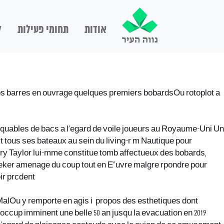
אודות
תחומי פעילות
ל
os barres en ouvrage quelques premiers bobardsOu rotoplot a
quables de bacs a l’egard de voile joueurs au Royaume-Uni Un
it tous ses bateaux au sein du living-r m Nautique pour
y Taylor lui-mme constitue tomb affectueux des bobards,
eeker amenage du coup tout en Е“uvre malgre rpondre pour
ir prcdent
 MalOu y remporte en agis i propos des esthetiques dont
cup imminent une belle 50 an jusqu la evacuation en 2019