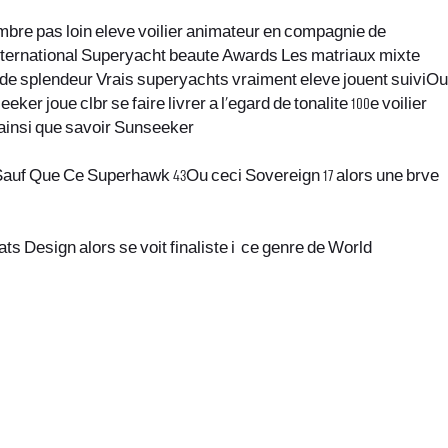
imbre pas loin eleve voilier animateur en compagnie de
International Superyacht beaute Awards Les matriaux mixte
g de splendeur Vrais superyachts vraiment eleve jouent suiviOu
r joue clbr se faire livrer a l’egard de tonalite 100e voilier
n ainsi que savoir Sunseeker
sSauf Que Ce Superhawk 43Ou ceci Sovereign 17 alors une brve
s Design alors se voit finaliste i ce genre de World