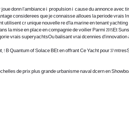
ker joue donn l’ambiance i propulsion i cause du annonce avec t
antage considerees que je connaisse alloues la periode vrais 
 utilisent cr unique nouvelle re d’la marine en tenant yachtin
ns la mise en place en compagnie de voilier Parmi 2015Et Sunseeke
atgorie vrais superyachtsOu balisant vrai dcennies d’innovatio
t, ! В Quantum of Solace ВEt en offrant Ce Yacht pour 37 mtre
echelles de prix plus grande urbanisme naval dcern en Showboat