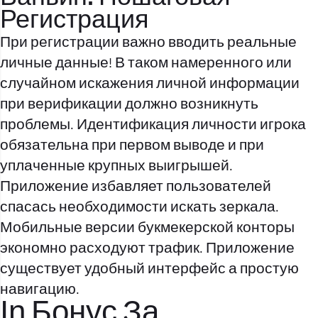
Регистрация
При регистрации важно вводить реальные
личные данные! В таком намеренного или
случайном искажения личной информации
при верификации должно возникнуть
проблемы. Идентификация личности игрока
обязательна при первом выводе и при
уплаченные крупных выигрышей.
Приложение избавляет пользователей
спасась необходимости искать зеркала.
Мобильные версии букмекерской конторы
экономно расходуют трафик. Приложение
существует удобный интерфейс а простую
навигацию.
In Бонус За