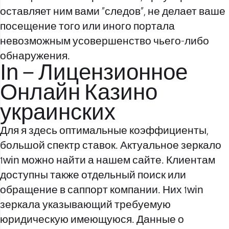
оставляет ним вами “следов”, не делает ваше
посещение того или иного портала
невозможным усовершенство чьего-либо
обнаружения.
In – Лицензионное
Онлайн Казино
украинских
Для я здесь оптимальные коэффициенты,
большой спектр ставок. Актуальное зеркало
1win можно найти а нашем сайте. Клиентам
доступны также отдельный поиск или
обращение в саппорт компании. Них 1win
зеркала указывающий требуемую
юридическую имеющуюся. Данные о