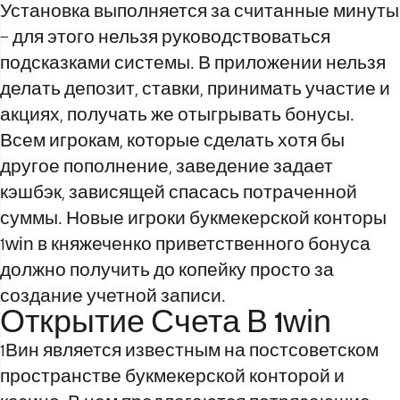
Установка выполняется за считанные минуты
– для этого нельзя руководствоваться
подсказками системы. В приложении нельзя
делать депозит, ставки, принимать участие и
акциях, получать же отыгрывать бонусы.
Всем игрокам, которые сделать хотя бы
другое пополнение, заведение задает
кэшбэк, зависящей спасась потраченной
суммы. Новые игроки букмекерской конторы
1win в княжеченко приветственного бонуса
должно получить до копейку просто за
создание учетной записи.
Открытие Счета В 1win
1Вин является известным на постсоветском
пространстве букмекерской конторой и