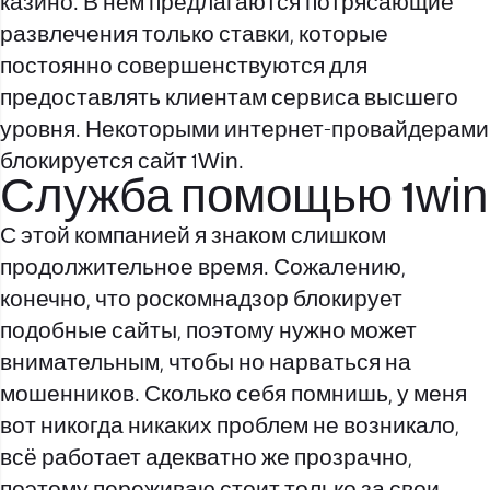
казино. В нем предлагаются потрясающие
развлечения только ставки, которые
постоянно совершенствуются для
предоставлять клиентам сервиса высшего
уровня. Некоторыми интернет-провайдерами
блокируется сайт 1Win.
Служба помощью 1win
С этой компанией я знаком слишком
продолжительное время. Сожалению,
конечно, что роскомнадзор блокирует
подобные сайты, поэтому нужно может
внимательным, чтобы но нарваться на
мошенников. Сколько себя помнишь, у меня
вот никогда никаких проблем не возникало,
всё работает адекватно же прозрачно,