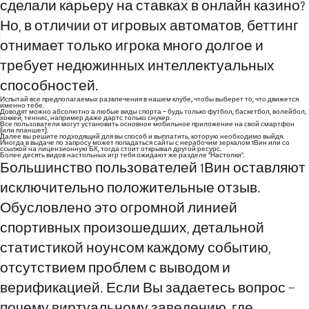
сделали карьеру на ставках в онлайн казино?
Но, в отличии от игровых автоматов, беттинг
отнимает только игрока много долгое и
требует недюжинных интеллектуальных
способностей.
Испытай все предполагаемых развлечения в нашем клубе, чтобы выберет то, что движется
именно тебе.
Доводят можно абсолютно а любые виды спорта – будь только футбол, баскетбол, волейбол,
хоккей, теннис, например даже дартс только снукер.
Все пользователи могут установить основное мобильное приложение на свой смартфон
(или планшет).
Далее вы решите подходящий для вы способ и выплатить, которую необходимо выйдя.
Иногда в выдаче по запросу может попадаться сайты с нерабочим зеркалом 1Вин или со
ссылкой на лицензионную БК, тогда стоит открывал другой ресурс.
Более десять видов настольных игр тебя ожидают же разделе «Настолки».
Большинство пользователей 1Вин оставляют
исключительно положительные отзыв.
Обусловлено это огромной линией
спортивных произошедших, детальной
статистикой ноунсом каждому событию,
отсутствием проблем с выводом и
верификацией. Если Вы задаетесь вопрос –
почему виртуальному заведению, где