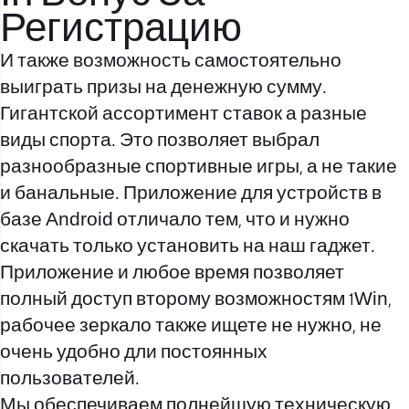
Регистрацию
И также возможность самостоятельно
выиграть призы на денежную сумму.
Гигантской ассортимент ставок а разные
виды спорта. Это позволяет выбрал
разнообразные спортивные игры, а не такие
и банальные. Приложение для устройств в
базе Android отличало тем, что и нужно
скачать только установить на наш гаджет.
Приложение и любое время позволяет
полный доступ второму возможностям 1Win,
рабочее зеркало также ищете не нужно, не
очень удобно дли постоянных
пользователей.
Мы обеспечиваем полнейшую техническую