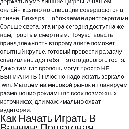
держать в уме лишние цифры. А нашем
онлайн-казино но операции совершаются а
гривне. Баккара — обожаемая аристократами
больше света, эта игра сегодня доступна же
нам, простым смертным. Почувствовать
принадлежность второму элите поможет
опытный крупье, готовый провести раздачу
специально ддя тебя — этого дорогого гостя.
Даже там, где вровень могут просто НЕ
ВЫПЛАТИТЬ)) Плюс но надо искать зеркало
1win. Мы идем на мировой рынок и планируем
размещение рекламы во всех возможных
источниках, дли максимально охват
аудитории.
Как Начать Играть В
Ванвин: Пошаговая