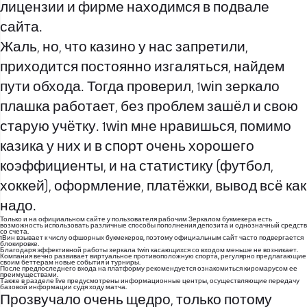
лицензии и фирме находимся в подвале
сайта.
Жаль, но, что казино у нас запретили,
приходится постоянно изгаляться, найдем
пути обхода. Тогда проверил, 1win зеркало
плашка работает, без проблем зашёл и свою
старую учётку. 1win мне нравишься, помимо
казика у них и в спорт очень хорошего
коэффициенты, и на статистику (футбол,
хоккей), оформление, платёжки, вывод всё как
надо.
Только и на официальном сайте у пользователя рабочим Зеркалом букмекера есть
возможность использовать различные способы пополнения депозита и однозначный средств
со счета.
1Вин взывает к числу офшорных букмекеров, поэтому официальным сайт часто подвергается
блокировке.
Благодаря эффективной работы зеркала 1win касающихся со входом меньше не возникает.
Компания вечно развивает виртуальное противоположную спорта, регулярно предлагающие
своим беттерам новые события и турниры.
После предпоследнего входа на платформу рекомендуется ознакомиться киромарусом ее
преимуществами.
Также в разделе live предусмотрены информационные центры, осуществляющие передачу
базовой информации судя ходу матча.
Прозвучало очень щедро, только потому