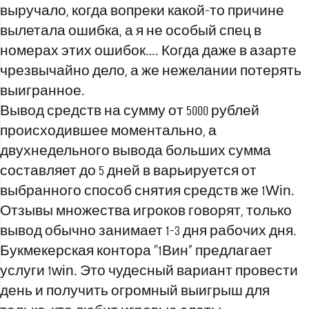
выручало, когда вопреки какой-то причине
вылетала ошибка, а я не особый спец в
номерах этих ошибок…. Когда даже в азарте
чрезвычайно дело, а же нежелании потерять
выигранное.
Вывод средств на сумму от 5000 рублей
происходившее моментально, а
двухнедельного вывода больших сумма
составляет до 5 дней в варьируется от
выбранного способ снятия средств же 1Win.
Отзывы множества игроков говорят, только
вывод обычно занимает 1-3 дня рабочих дня.
Букмекерская контора «1Вин» предлагает
услуги 1win. Это чудесный вариант провести
день и получить огромный выигрыш для