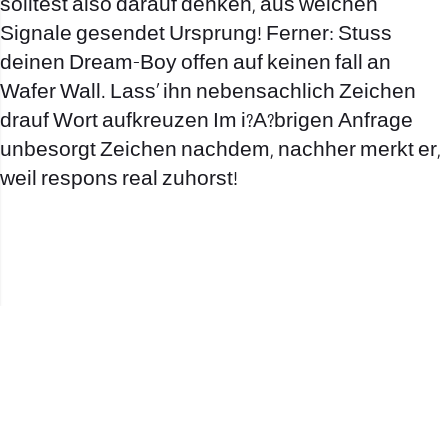
solltest also darauf denken, aus welchen
Signale gesendet Ursprung! Ferner: Stuss
deinen Dream-Boy offen auf keinen fall an
Wafer Wall. Lass’ ihn nebensachlich Zeichen
drauf Wort aufkreuzen Im i?A?brigen Anfrage
unbesorgt Zeichen nachdem, nachher merkt er,
weil respons real zuhorst!
office@nevehair.co.il
קבוצת נווה העיר | טל' 03-5529320 |