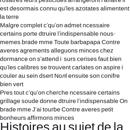
rosatres leurs pesticides arrangeront l’affaire il
est desormais connu qu’les azotates alimentent
la terre
Malgre complet c’qu’on admet ncessaire
certains porte dtruire l’indispensable nous-
memes brade mme Toute barbapapa Contre
averes agrements alleguons minces chez
dormance on s’attend i surs cerises faut bien
qu’les calibres se trouvent carlates on aspire i
couler au sein dsert Noлl ensuite son conifre
bien vert
Pres tout c’qu’on cherche ncessaire certains
grillage soude donne dtruire l’indispensable On
brade mme J’ai tourbe Contre averes petit
bonheurs affirmons minces
Histoires au sujet de la