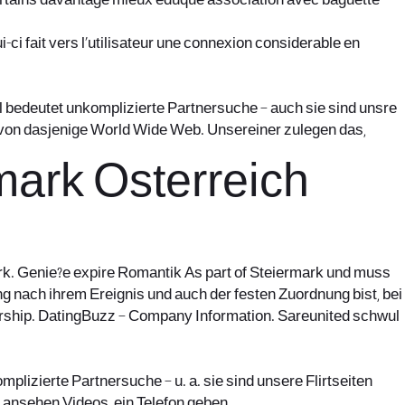
ertains davantage mieux eduque association avec baguette
i fait vers l’utilisateur une connexion considerable en
erl bedeutet unkomplizierte Partnersuche – auch sie sind unsre
 von dasjenige World Wide Web. Unsereiner zulegen das,
mark Osterreich
ark. Genie?e expire Romantik As part of Steiermark und muss
 nach ihrem Ereignis und auch der festen Zuordnung bist, bei
adership. DatingBuzz – Company Information. Sareunited schwul
plizierte Partnersuche – u. a. sie sind unsere Flirtseiten
, ansehen Videos, ein Telefon geben.