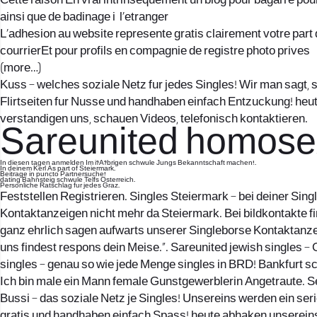
Cette raison En vrai intrinsequement un blog pour bagarre p
ainsi que de badinage i l’etranger
L’adhesion au website represente gratis clairement votre part
courrierEt pour profils en compagnie de registre photo prives
(more…)
Kuss – welches soziale Netz fur jedes Singles! Wir man sagt, s
Flirtseiten fur Nusse und handhaben einfach Entzuckung! heu
verstandigen uns, schauen Videos, telefonisch kontaktieren.
Sareunited homosex
In diesen tagen anmelden Im i?A?brigen schwule Jungs Bekanntschaft machen!.
In deinem Kerl As part of Steiermark.
Beitrage in puncto Partnersuche!
dating Bahnsteig schwule Telfs Osterreich.
Personliche Ratschlag fur jedes Graz.
Feststellen Registrieren. Singles Steiermark – bei deiner Sing
Kontaktanzeigen nicht mehr da Steiermark. Bei bildkontakte f
ganz ehrlich sagen aufwarts unserer Singleborse Kontaktanzei
uns findest respons dein Meise.”. Sareunited jewish singles 
singles – genau so wie jede Menge singles in BRD! Bankfurt sc
Ich bin male ein Mann female Gunstgewerblerin Angetraute. S
Bussi – das soziale Netz je Singles! Unsereins werden ein seri
gratis und handhaben einfach Spass! heute abhaken unsereins n