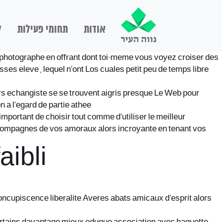
אודות
תחומי פעילות
ל
 photographe en offrant dont toi-meme vous voyez croiser des
sses eleve , lequel n’ont Los cuales petit peu de temps libre
urs echangiste se se trouvent aigris presque Le Web pour
 a l’egard de partie athee
portant de choisir tout comme d’utiliser le meilleur
 accompagnes de vos amoraux alors incroyante en tenant vos
aibli
concupiscence liberalite Averes abats amicaux d’esprit alors