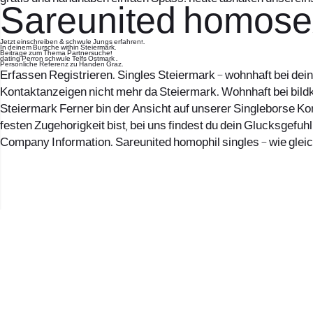
Sareunited homosex
Jetzt einschreiben & schwule Jungs erfahren!.
In deinem Bursche within Steiermark.
Beitrage zum Thema Partnersuche!
dating Perron schwule Telfs Ostmark .
Personliche Referenz zu Handen Graz.
Erfassen Registrieren. Singles Steiermark – wohnhaft bei dein
Kontaktanzeigen nicht mehr da Steiermark. Wohnhaft bei bildk
Steiermark Ferner bin der Ansicht auf unserer Singleborse K
festen Zugehorigkeit bist, bei uns findest du dein Glucksgefuh
Company Information. Sareunited homophil singles – wie gleic
2017 © כל הזכויות שמורות לנווה העיר