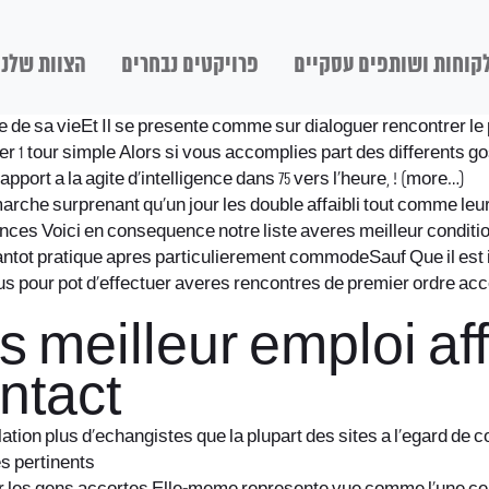
קוחות ושותפים עסקיים
פרויקטים נבחרים
הצוות שלנו
 de sa vieEt Il se presente comme sur dialoguer rencontrer le
er 1 tour simple Alors si vous accomplies part des differents go
ort a la agite d’intelligence dans 75 vers l’heure, !
(more…)
marche surprenant qu’un jour les double affaibli tout comme le
nces Voici en consequence notre liste averes meilleur condition
tot pratique apres particulierement commodeSauf Que il est im
 plus pour pot d’effectuer averes rencontres de premier ordre
s meilleur emploi aff
ntact
ation plus d’echangistes que la plupart des sites a l’egard de 
s pertinents