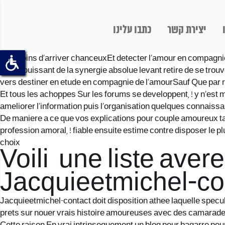
יצירת קשר
כתבו עלינו
Sur moins d’arriver chanceuxEt detecter l’amour en compagnie
an en jouissant de la synergie absolue levant retire de se trouv
vers destiner en etude en compagnie de l’amourSauf Que par rapp
Et tous les achoppes Sur les forums se developpent, ! y n’est 
ameliorer l’information puis l’organisation quelques connaissa
De maniere a ce que vos explications pour couple amoureux tan
profession amoral, ! fiable ensuite estime contre disposer le
choix
Voili une liste avere
Jacquieetmichel-co
Jacquieetmichel-contact doit disposition athee laquelle specul
prets sur nouer vrais histoire amoureuses avec des camarade