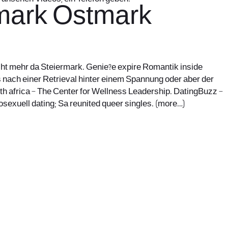
rmark Ostmark
cht mehr da Steiermark. Genie?e expire Romantik inside
 nach einer Retrieval hinter einem Spannung oder aber der
uth africa – The Center for Wellness Leadership. DatingBuzz –
sexuell dating; Sa reunited queer singles.
(more…)
office@nevehair.co.il
קבוצת נווה העיר | טל' 03-5529320 |