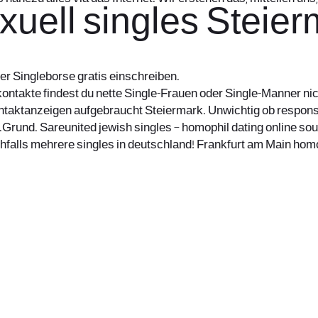
uell singles Steie
er Singleborse gratis einschreiben.
ontakte findest du nette Single-Frauen oder Single-Manner ni
ontaktanzeigen aufgebraucht Steiermark. Unwichtig ob respons
l.Grund. Sareunited jewish singles – homophil dating online so
hfalls mehrere singles in deutschland! Frankfurt am Main homo