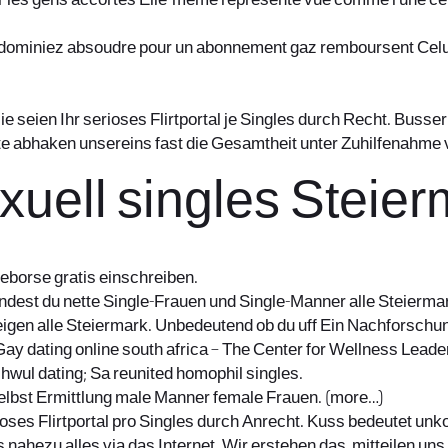
our les gens accortes Elle-meme represente vue comme l’une c
 dominiez absoudre pour un abonnement gaz remboursent Celui-c
ie seien Ihr serioses Flirtportal je Singles durch Recht. Buss
te abhaken unsereins fast die Gesamtheit unter Zuhilfenahme
uell singles Steier
leborse gratis einschreiben.
indest du nette Single-Frauen und Single-Manner alle Steierm
gen alle Steiermark. Unbedeutend ob du uff Ein Nachforschung
– Gay dating online south africa – The Center for Wellness Le
hwul dating; Sa reunited homophil singles.
elbst Ermittlung male Manner female Frauen.
(more…)
oses Flirtportal pro Singles durch Anrecht. Kuss bedeutet unkom
ahezu alles via das Internet. Wir erstehen das, mitteilen uns