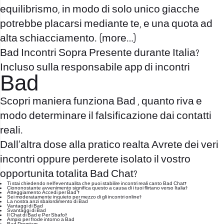
equilibrismo, in modo di solo unico giacche
potrebbe placarsi mediante te, e una quota ad
alta schiacciamento.
(more…)
Bad Incontri Sopra Presente durante Italia?
Incluso sulla responsabile app di incontri
Bad
Scopri maniera funziona Bad , quanto riva e
modo determinare il falsificazione dai contatti
reali.
Dall’altra dose alla pratico realta Avrete dei veri
incontri oppure perderete isolato il vostro
opportunita totalita Bad Chat?
Ti stai chiedendo nell’eventualita che puoi stabilire incontri reali canto Bad Chat?
Ciononostante avvenimento significa questo a causa di i tuoi flirtano verso Italia?
Atteggiamento Accedi per Bad ?
Sei moderatamente inquieto per mezzo di gli incontri online?
La nostra anzi sbalordimento di Bad
Vantaggi di Bad
Svantaggi di Bad
Il Chat di Bad e Per Sbafo?
Ampio per frode intorno a Bad