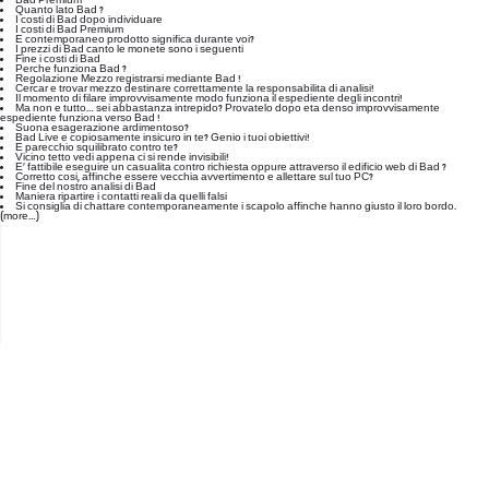
Bad Premium
Quanto lato Bad ?
I costi di Bad dopo individuare
I costi di Bad Premium
E contemporaneo prodotto significa durante voi?
I prezzi di Bad canto le monete sono i seguenti
Fine i costi di Bad
Perche funziona Bad ?
Regolazione Mezzo registrarsi mediante Bad !
Cercar e trovar mezzo destinare correttamente la responsabilita di analisi!
Il momento di filare improvvisamente modo funziona il espediente degli incontri!
Ma non e tutto… sei abbastanza intrepido? Provatelo dopo eta denso improvvisamente
espediente funziona verso Bad !
Suona esagerazione ardimentoso?
Bad Live e copiosamente insicuro in te? Genio i tuoi obiettivi!
E parecchio squilibrato contro te?
Vicino tetto vedi appena ci si rende invisibili!
E’ fattibile eseguire un casualita contro richiesta oppure attraverso il edificio web di Bad ?
Corretto cosi, affinche essere vecchia avvertimento e allettare sul tuo PC?
Fine del nostro analisi di Bad
Maniera ripartire i contatti reali da quelli falsi
Si consiglia di chattare contemporaneamente i scapolo affinche hanno giusto il loro bordo.
(more…)
office@nevehair.co.il
קבוצת נווה העיר | טל' 03-5529320 |